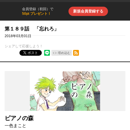
会員登録（初回）で
新規会員登録する
50pt プレゼント！
第１８９話 「忘れろ」
2018年03月01日
シェアして応援しよう！
RSSフィード
ポスト
埋め込む
ピアノの森
一色まこと