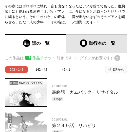
その森にはボロボロに壊れ、音も出なくなったピアノが捨ててあった。度胸
試しにも使われる通称「オバケピアノ」は、夜になるとポロ～ンとひとりで
に鳴るという。その「オバケ」の正体……音が出ないはずのそのピアノを鳴
らせる、ただ一人の少年……その名は、一ノ瀬海（カイ）!!
話の一覧
単行本
の一覧
この作品は
作品チケット
対象です（ログインが必要です）
242 - 143
142 - 43
42 - 1
1話から
2018/03/01
最終話 カムバック・リサイタル
175
pt
2018/03/01
第２４０話 リハビリ