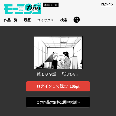
ログイン
木曜更新
作品一覧
履歴
コミックス
検索
第１８９話 「忘れろ」
ログインして読む
105pt
この作品の
無料公開中の話へ