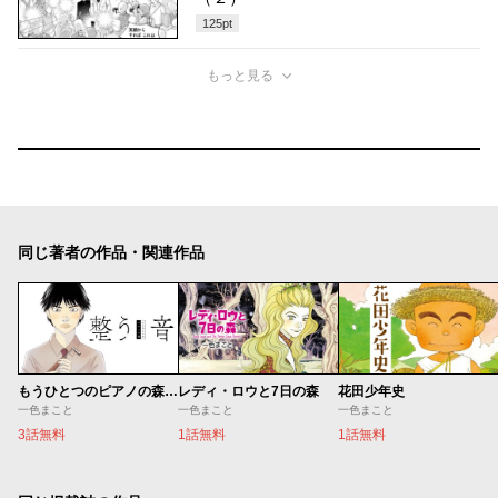
125
pt
もっと見る
同じ著者の作品・関連作品
もうひとつのピアノの森 整う音
レディ・ロウと7日の森
花田少年史
一色まこと
一色まこと
一色まこと
3話無料
1話無料
1話無料