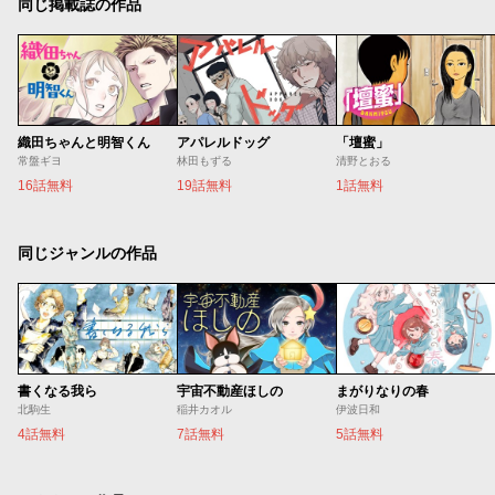
同じ掲載誌の作品
織田ちゃんと明智くん
アパレルドッグ
「壇蜜」
常盤ギヨ
林田もずる
清野とおる
16話無料
19話無料
1話無料
同じジャンルの作品
書くなる我ら
宇宙不動産ほしの
まがりなりの春
北駒生
稲井カオル
伊波日和
4話無料
7話無料
5話無料