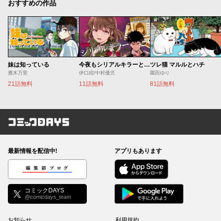
おすすめの作品
妹は知っている
今夜もシリアルキラーと待ち合わせ
ツレ猫 マルルとハチ
雁木万里
伊口紺/中村優児
園田ゆり
21話無料
11話無料
81話無料
コミックDAYS
最新情報を配信中!
アプリもあります
編集部ブログ
コミックDAYS
@comicdays_team
お知らせ
利用規約