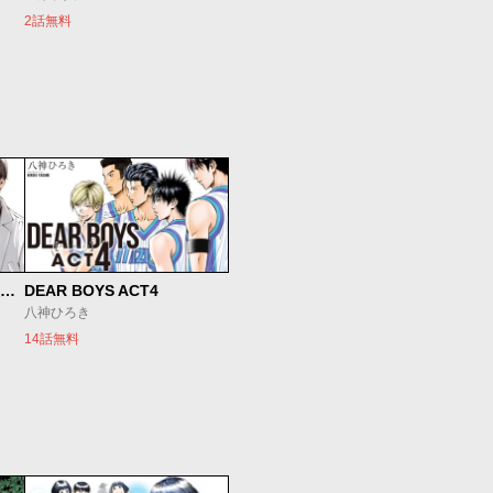
2話無料
SとX セラピスト霜鳥壱人の診察室
DEAR BOYS ACT4
八神ひろき
14話無料