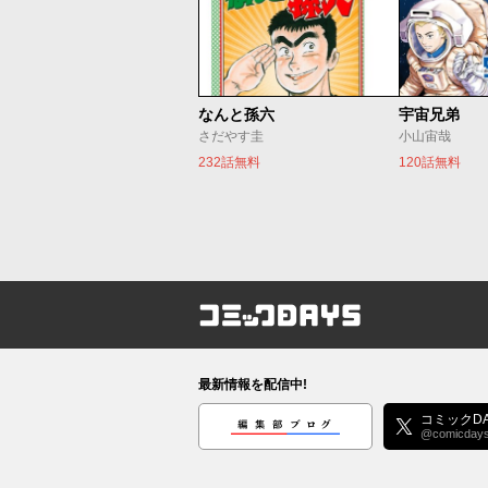
なんと孫六
宇宙兄弟
さだやす圭
小山宙哉
232話無料
120話無料
コミックDAYS
最新情報を配信中!
編集部ブログ
コミックDA
@comicday