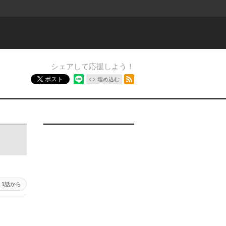
シェアして応援しよう！
RSSフィード
ポスト
埋め込む
1話から