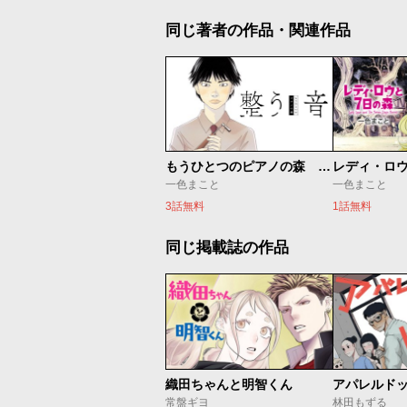
同じ著者の作品・関連作品
もうひとつのピアノの森 整う音
レディ・ロウ
一色まこと
一色まこと
3話無料
1話無料
同じ掲載誌の作品
織田ちゃんと明智くん
アパレルド
常盤ギヨ
林田もずる