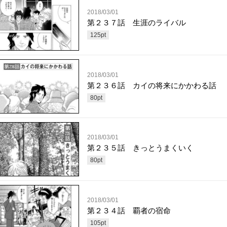
2018/03/01
第２３７話 生涯のライバル
125
pt
2018/03/01
第２３６話 カイの将来にかかわる話
80
pt
2018/03/01
第２３５話 きっとうまくいく
80
pt
2018/03/01
第２３４話 覇者の宿命
105
pt