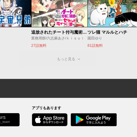
追放されたチート付与魔術師は気ままなセカンドライフを謳歌する。 ～俺は武器だけじゃなく、あらゆるものに『強化ポイント』を付与できるし、俺の意思でいつでも効果を解除できるけど、残った人たち大丈夫？～
ツレ猫 マルルとハチ
業務用餅/六志麻あさ/ｋｉｓｕｉ
園田ゆり
27話無料
81話無料
もっと見る
アプリもあります
YS
s_team