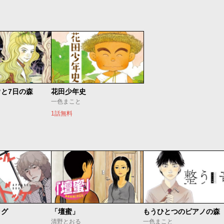
と7日の森
花田少年史
一色まこと
1話無料
ッグ
「壇蜜」
清野とおる
一色まこと