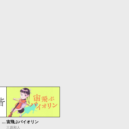
もうひとつのピアノの森 整う音
宙飛ぶバイオリン
三原和人