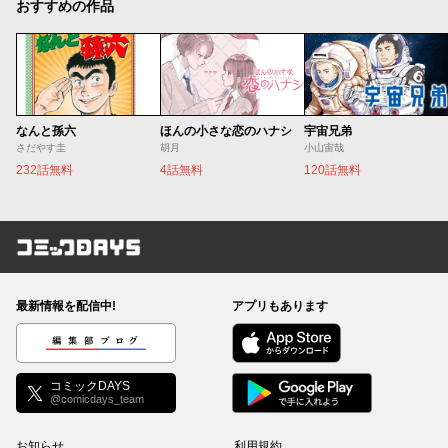
おすすめの作品
なんと孫六
ほんの小さな恋のハナシ
宇宙兄弟
さだやす圭
胡月
小山宙哉
232話無料
4話無料
120話無料
コミックDAYS
最新情報を配信中!
アプリもあります
編集部ブログ
コミックDAYS
@comicdays_team
お知らせ
利用規約