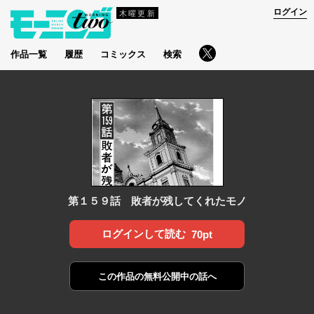
ログイン
木曜更新
作品一覧
履歴
コミックス
検索
第１５９話 敗者が残してくれたモノ
ログインして読む
70pt
この作品の
無料公開中の話へ