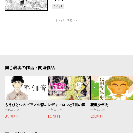
125
pt
もっと見る
同じ著者の作品・関連作品
もうひとつのピアノの森 整う音
レディ・ロウと7日の森
花田少年史
一色まこと
一色まこと
一色まこと
3話無料
1話無料
1話無料