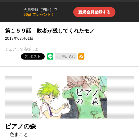
会員登録（初回）で
新規会員登録する
50pt プレゼント！
第１５９話 敗者が残してくれたモノ
2018年03月01日
シェアして応援しよう！
RSSフィード
ポスト
埋め込む
ピアノの森
一色まこと