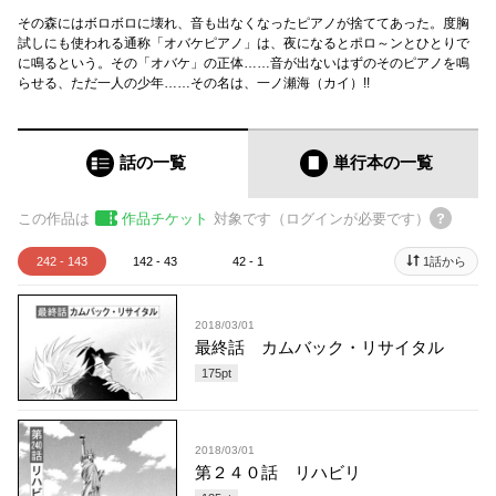
その森にはボロボロに壊れ、音も出なくなったピアノが捨ててあった。度胸
試しにも使われる通称「オバケピアノ」は、夜になるとポロ～ンとひとりで
に鳴るという。その「オバケ」の正体……音が出ないはずのそのピアノを鳴
らせる、ただ一人の少年……その名は、一ノ瀬海（カイ）!!
話の一覧
単行本
の一覧
この作品は
作品チケット
対象です（ログインが必要です）
242 - 143
142 - 43
42 - 1
1話から
2018/03/01
最終話 カムバック・リサイタル
175
pt
2018/03/01
第２４０話 リハビリ