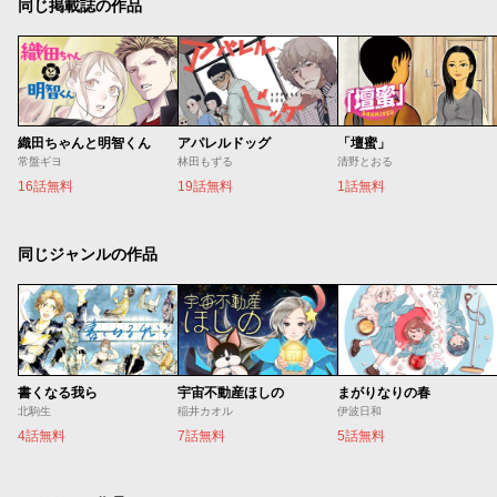
同じ掲載誌の作品
織田ちゃんと明智くん
アパレルドッグ
「壇蜜」
常盤ギヨ
林田もずる
清野とおる
16話無料
19話無料
1話無料
同じジャンルの作品
書くなる我ら
宇宙不動産ほしの
まがりなりの春
北駒生
稲井カオル
伊波日和
4話無料
7話無料
5話無料