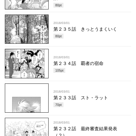
80
pt
2018/03/01
第２３５話 きっとうまくいく
80
pt
2018/03/01
第２３４話 覇者の宿命
105
pt
2018/03/01
第２３３話 スト・ラット
70
pt
2018/03/01
第２３２話 最終審査結果発表
（２）