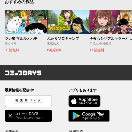
おすすめの作品
ツレ猫 マルルとハチ
ふたりソロキャンプ
今夜もシリアルキラーと待ち合わせ
園田ゆり
出端祐大
伊口紺/中村優児
81話無料
64話無料
11話無料
コミックDAYS
最新情報を配信中!
アプリもあります
編集部ブログ
コミックDAYS
@comicdays_team
お知らせ
利用規約