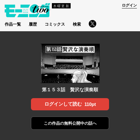
ログイン
木曜更新
作品一覧
履歴
コミックス
検索
第１５３話 贅沢な演奏順
ログインして読む
110pt
この作品の
無料公開中の話へ