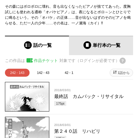
その森にはボロボロに壊れ、音も出なくなったピアノが捨ててあった。度胸
試しにも使われる通称「オバケピアノ」は、夜になるとポロ～ンとひとりで
に鳴るという。その「オバケ」の正体……音が出ないはずのそのピアノを鳴
らせる、ただ一人の少年……その名は、一ノ瀬海（カイ）!!
話の一覧
単行本
の一覧
この作品は
作品チケット
対象です（ログインが必要です）
242 - 143
142 - 43
42 - 1
1話から
2018/03/01
最終話 カムバック・リサイタル
175
pt
2018/03/01
第２４０話 リハビリ