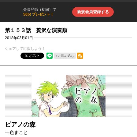
会員登録（初回）で
新規会員登録する
50pt プレゼント！
第１５３話 贅沢な演奏順
2018年03月01日
シェアして応援しよう！
RSSフィード
ポスト
埋め込む
ピアノの森
一色まこと