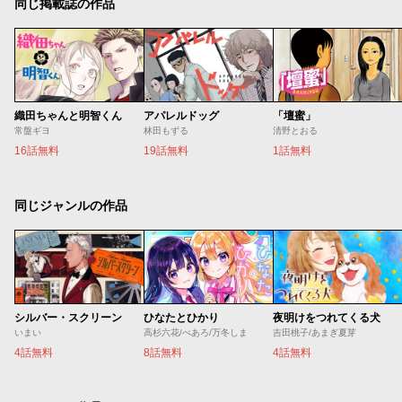
同じ掲載誌の作品
織田ちゃんと明智くん
アパレルドッグ
「壇蜜」
常盤ギヨ
林田もずる
清野とおる
16話無料
19話無料
1話無料
同じジャンルの作品
シルバー・スクリーン
ひなたとひかり
夜明けをつれてくる犬
いまい
高杉六花/べあろ/万冬しま
吉田桃子/あまぎ夏芽
4話無料
8話無料
4話無料