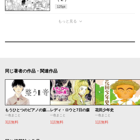
125
pt
もっと見る
同じ著者の作品・関連作品
もうひとつのピアノの森 整う音
レディ・ロウと7日の森
花田少年史
一色まこと
一色まこと
一色まこと
3話無料
1話無料
1話無料