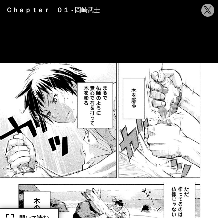
シ
Ｃｈａｐｔｅｒ ０１
岡崎武士
ェ
ア
す
る