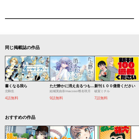
同じ掲載誌の作品
書くなる我ら
ただ静かに消え去るつもりでした
新刊１００億冊ください
北駒生
結城芙由奈/macoso/椎名咲月
破賀ミチル
4話無料
9話無料
7話無料
おすすめの作品