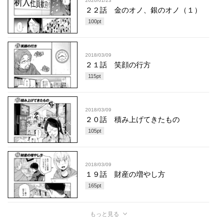
2020/01/23
２２話 金のオノ、銀のオノ（１）
100
pt
2018/03/09
２１話 笑顔の行方
115
pt
2018/03/09
２０話 積み上げてきたもの
105
pt
2018/03/09
１９話 財産の増やし方
165
pt
もっと見る