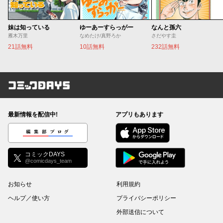
妹は知っている
ゆーあーすらっがー
なんと孫六
雁木万里
なめたけ/真野ろか
さだやす圭
21話無料
10話無料
232話無料
コミックDAYS
最新情報を配信中!
アプリもあります
編集部ブログ
コミックDAYS
@comicdays_team
お知らせ
利用規約
ヘルプ／使い方
プライバシーポリシー
外部送信について