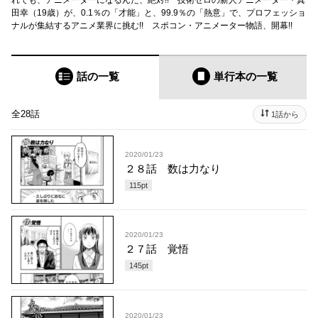
田幸（19歳）が、0.1％の「才能」と、99.9％の「熱意」で、プロフェッショ
ナルが集結するアニメ業界に挑む!! スポコン・アニメーター物語、開幕!!
話の一覧
単行本
の一覧
全28話
1話から
2020/01/23
２８話 数は力なり
115
pt
2020/01/23
２７話 覚悟
145
pt
2020/01/23