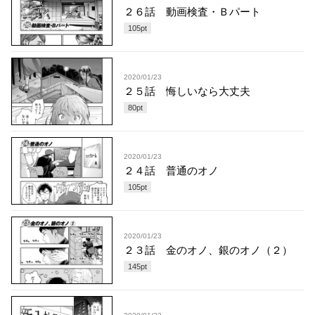
２６話 動画検査・Ｂパート
105
pt
2020/01/23
２５話 悔しいなら大丈夫
80
pt
2020/01/23
２４話 普通のオノ
105
pt
2020/01/23
２３話 金のオノ、銀のオノ（２）
145
pt