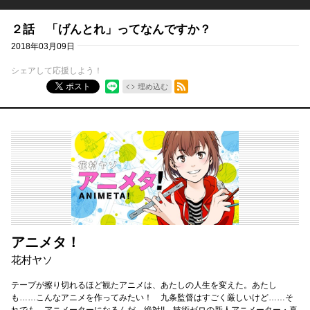
２話 「げんとれ」ってなんですか？
2018年03月09日
シェアして応援しよう！
RSSフィード
ポスト
埋め込む
アニメタ！
花村ヤソ
テープが擦り切れるほど観たアニメは、あたしの人生を変えた。あたし
も……こんなアニメを作ってみたい！ 九条監督はすごく厳しいけど……そ
れでも、アニメーターになるんだ、絶対!! 技術ゼロの新人アニメーター・真