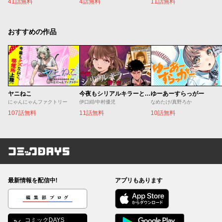
41話無料
4話無料
11話無料
おすすめの作品
ヤニねこ
今夜もシリアルキラーと待ち合わせ
ゆーあーすらっがー
にゃんにゃんファクトリー
伊口紺/中村優児
なめたけ/真野ろか
107話無料
11話無料
10話無料
コミックDAYS
最新情報を配信中!
アプリもあります
編集部ブログ
コミックDAYS