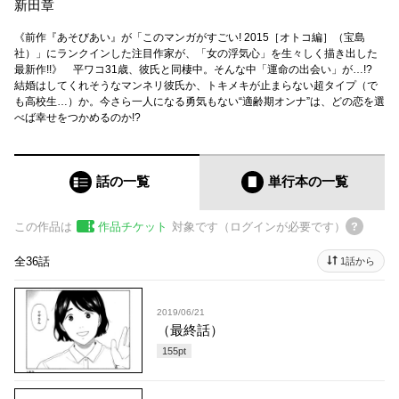
新田章
《前作『あそびあい』が「このマンガがすごい! 2015［オトコ編］（宝島
社）」にランクインした注目作家が、「女の浮気心」を生々しく描き出した
最新作!!》 平ワコ31歳、彼氏と同棲中。そんな中「運命の出会い」が…!?
結婚はしてくれそうなマンネリ彼氏か、トキメキが止まらない超タイプ（で
も高校生…）か。今さら一人になる勇気もない“適齢期オンナ”は、どの恋を選
べば幸せをつかめるのか!?
話の一覧
単行本
の一覧
この作品は
作品チケット
対象です（ログインが必要です）
全36話
1話から
2019/06/21
（最終話）
155
pt