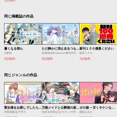
1話無料
同じ掲載誌の作品
書くなる我ら
ただ静かに消え去るつもりでした
新刊１００億冊ください
北駒生
結城芙由奈/macoso/椎名咲月
破賀ミチル
4話無料
9話無料
7話無料
同じジャンルの作品
聖女様をお探しでしたら妹で間違いありません。さあどうぞお連れください、今すぐ。
万能メイドと公爵様の楽しい日々
ゼロ婚 ～甘くキケンな極秘任務～
伊賀海栗/足戸手斗
佐倉涼/内田ぱる/ウラシマ/伊藤テリヤキ
織田はるか