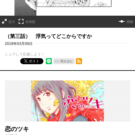
拡大
全画面
移動
（第三話） 浮気ってどこからですか
2018年03月09日
シェアして応援しよう！
RSSフィード
ポスト
埋め込む
恋のツキ