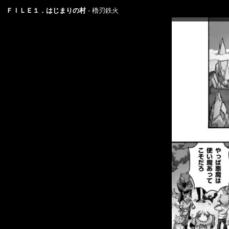
ＦＩＬＥ１．はじまりの村
櫓刃鉄火