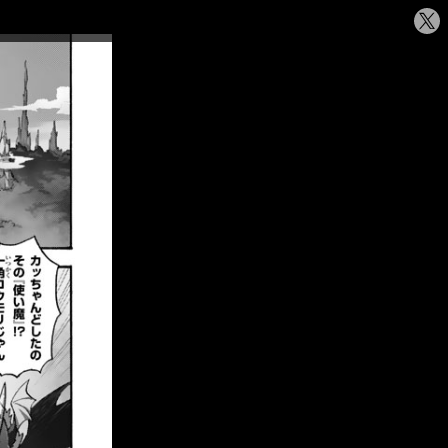
シ
ェ
ア
す
る