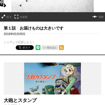
拡大
全画面
移動
第１話 お届けものは大きいです
2018年03月09日
シェアして応援しよう！
RSSフィード
ポスト
埋め込む
大砲とスタンプ