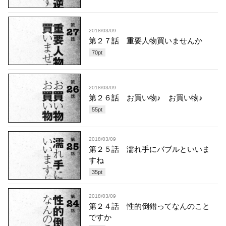
2018/03/09
第２７話 重要人物買いませんか
70
pt
2018/03/09
第２６話 お買い物♪ お買い物♪
55
pt
2018/03/09
第２５話 濡れ手にバブルといいま
すね
35
pt
2018/03/09
第２４話 性的倒錯ってなんのこと
ですか