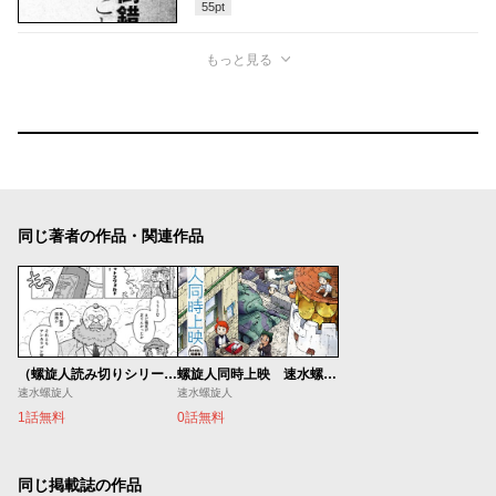
55
pt
もっと見る
同じ著者の作品・関連作品
（螺旋人読み切りシリーズ６）ドクトルとドラゴン
螺旋人同時上映 速水螺旋人短編集
速水螺旋人
速水螺旋人
1話無料
0話無料
同じ掲載誌の作品