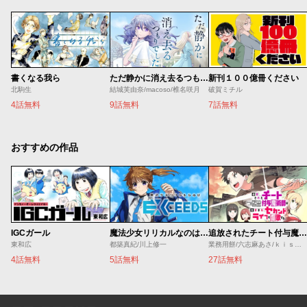
書くなる我ら
ただ静かに消え去るつもりでした
新刊１００億冊ください
北駒生
結城芙由奈/macoso/椎名咲月
破賀ミチル
4話無料
9話無料
7話無料
おすすめの作品
IGCガール
魔法少女リリカルなのは EXCEEDS
追放されたチート付与魔術師は気ままなセカンドライフを謳歌する。 ～俺は武器だけじゃなく、あらゆるものに『強化ポイント』を付与できるし、俺の意思でいつでも効果を解除できるけど、残った人たち大丈夫？～
東和広
都築真紀/川上修一
業務用餅/六志麻あさ/ｋｉｓｕｉ
4話無料
5話無料
27話無料