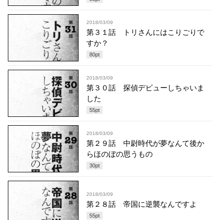
2018/03/09
第３１話 トリさんにはこりごりで
すか？
80
pt
2018/03/09
第３０話 探偵デビューしちゃいま
した
55
pt
2018/03/09
第２９話 中尉時代が夢なんて後か
らほのぼの思うもの
30
pt
2018/03/09
第２８話 帝国に逆襲なんですよ
55
pt