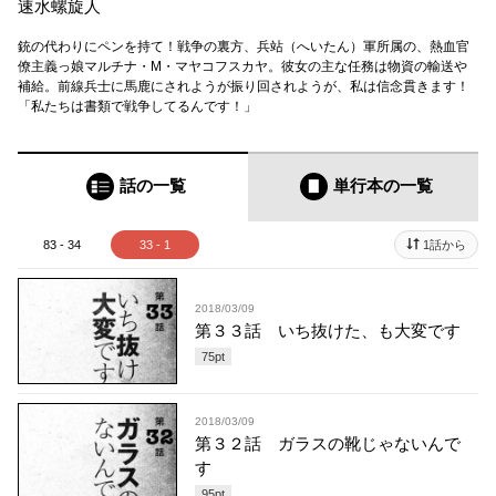
速水螺旋人
銃の代わりにペンを持て！戦争の裏方、兵站（へいたん）軍所属の、熱血官
僚主義っ娘マルチナ・M・マヤコフスカヤ。彼女の主な任務は物資の輸送や
補給。前線兵士に馬鹿にされようが振り回されようが、私は信念貫きます！
「私たちは書類で戦争してるんです！」
話の一覧
単行本
の一覧
83 - 34
33 - 1
1話から
2018/03/09
第３３話 いち抜けた、も大変です
75
pt
2018/03/09
第３２話 ガラスの靴じゃないんで
す
95
pt