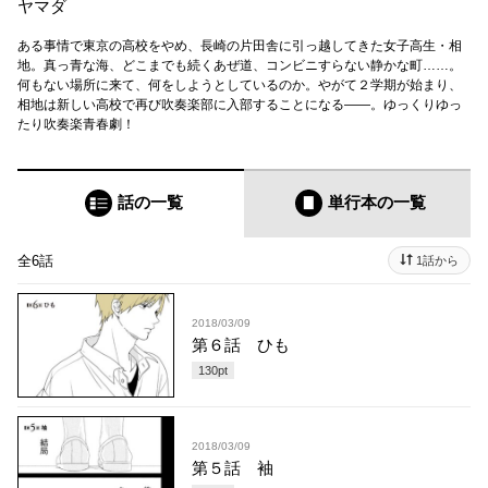
ヤマダ
ある事情で東京の高校をやめ、長崎の片田舎に引っ越してきた女子高生・相
地。真っ青な海、どこまでも続くあぜ道、コンビニすらない静かな町……。
何もない場所に来て、何をしようとしているのか。やがて２学期が始まり、
相地は新しい高校で再び吹奏楽部に入部することになる――。ゆっくりゆっ
たり吹奏楽青春劇！
話の一覧
単行本
の一覧
全6話
1話から
2018/03/09
第６話 ひも
130
pt
2018/03/09
第５話 袖