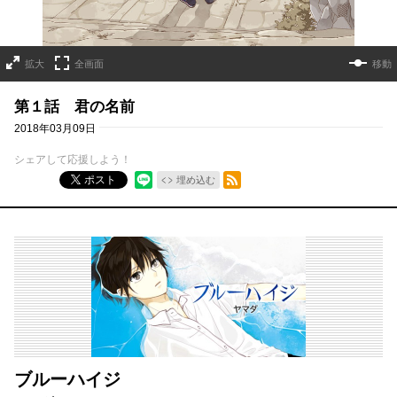
拡大
全画面
移動
第１話 君の名前
2018年03月09日
シェアして応援しよう！
RSSフィード
ポスト
埋め込む
ブルーハイジ