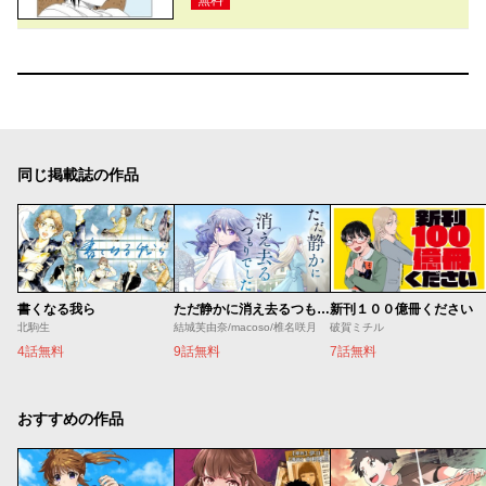
同じ掲載誌の作品
書くなる我ら
ただ静かに消え去るつもりでした
新刊１００億冊ください
北駒生
結城芙由奈/macoso/椎名咲月
破賀ミチル
4話無料
9話無料
7話無料
おすすめの作品