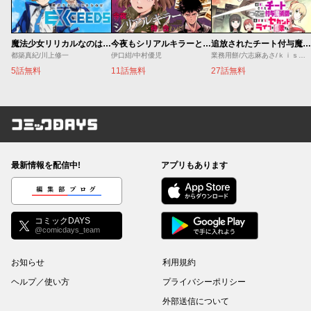
魔法少女リリカルなのは EXCEEDS
今夜もシリアルキラーと待ち合わせ
追放されたチート付与魔術師は気ままなセカンドライフを謳歌する。 ～俺は武器だけじゃなく、あらゆるものに『強化ポイント』を付与できるし、俺の意思でいつでも効果を解除できるけど、残った人たち大丈夫？～
都築真紀/川上修一
伊口紺/中村優児
業務用餅/六志麻あさ/ｋｉｓｕｉ
5話無料
11話無料
27話無料
コミックDAYS
最新情報を配信中!
アプリもあります
編集部ブログ
コミックDAYS
@comicdays_team
お知らせ
利用規約
ヘルプ／使い方
プライバシーポリシー
外部送信について