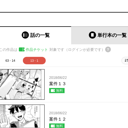
話の一覧
単行本
の一覧
この作品は
作品チケット
対象です（ログインが必要です）
63 - 14
13 - 1
2018/06/22
案件１３
無料
2018/06/22
案件１２
無料