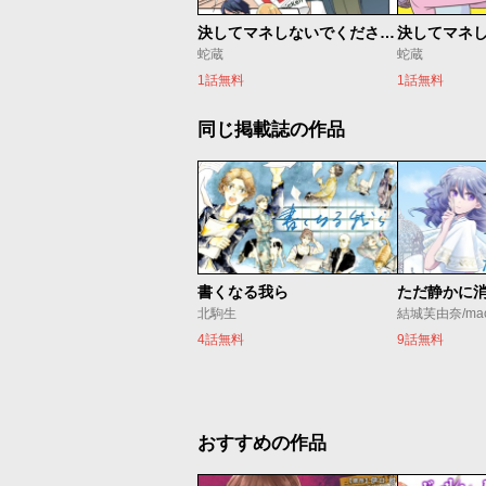
決してマネしないでください。【読み切り版】
蛇蔵
蛇蔵
1話無料
1話無料
同じ掲載誌の作品
書くなる我ら
北駒生
結城芙由奈/ma
4話無料
9話無料
おすすめの作品