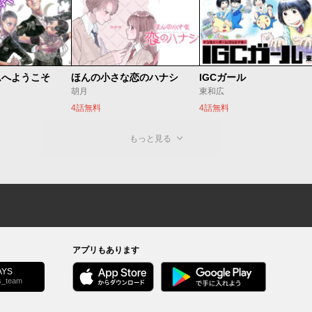
ムへようこそ
ほんの小さな恋のハナシ
IGCガール
胡月
東和広
4話無料
4話無料
もっと見る
アプリもあります
YS
s_team