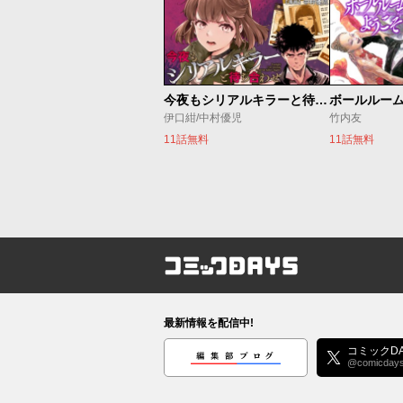
今夜もシリアルキラーと待ち合わせ
ボールルー
伊口紺/中村優児
竹内友
11話無料
11話無料
コミックDAYS
最新情報を配信中!
編集部ブログ
コミックDA
@comicday