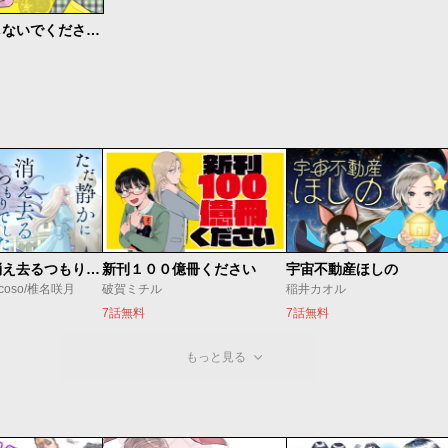
決してマネしないでください。
ただ静かに消え去るつもりでした
新刊１００億冊ください
宇宙不動産ほしの
coso/椎名咲月
破賀ミチル
稲井カオル
7話無料
7話無料
もっと見る