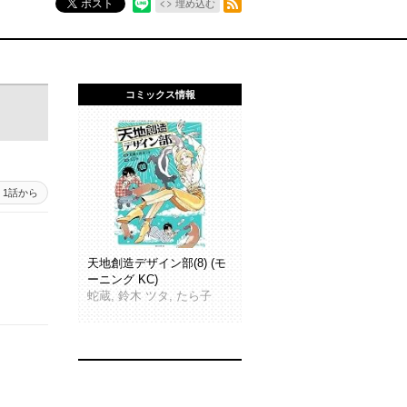
ポスト
埋め込む
コミックス情報
1話から
天地創造デザイン部(8) (モ
ーニング KC)
蛇蔵, 鈴木 ツタ, たら子