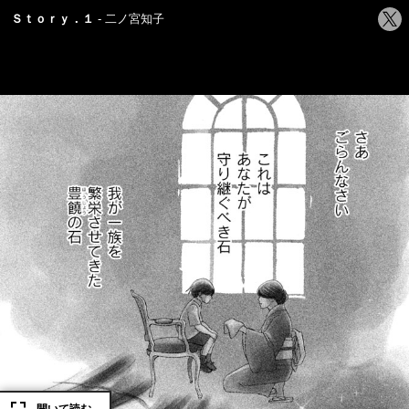
シ
Ｓｔｏｒｙ．１
二ノ宮知子
ェ
ア
す
る