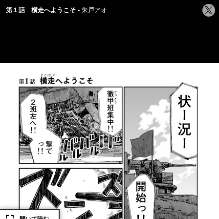
シ
第１話 横走へようこそ
朱戸アオ
ェ
ア
す
る