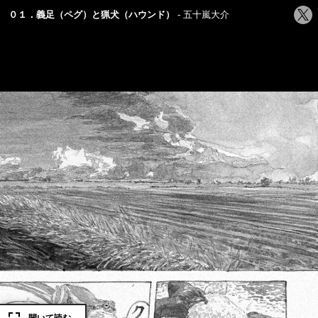
シ
０１．義足（ペグ）と猟犬（ハウンド）
五十嵐大介
ェ
ア
す
る