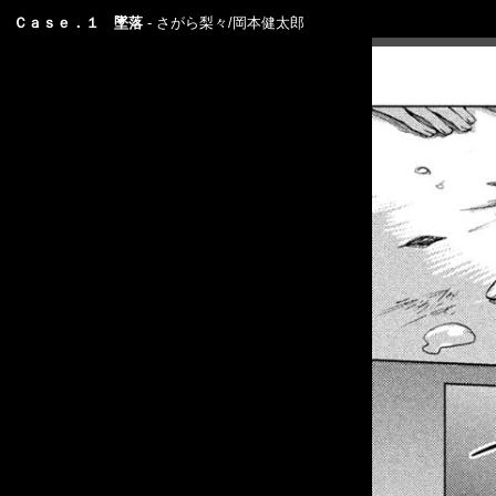
Ｃａｓｅ．１ 墜落
さがら梨々/岡本健太郎