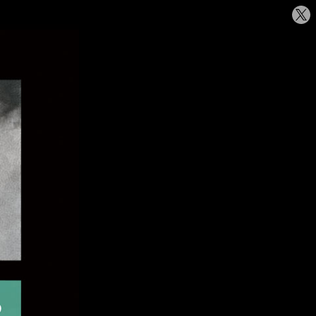
シ
ェ
ア
す
る