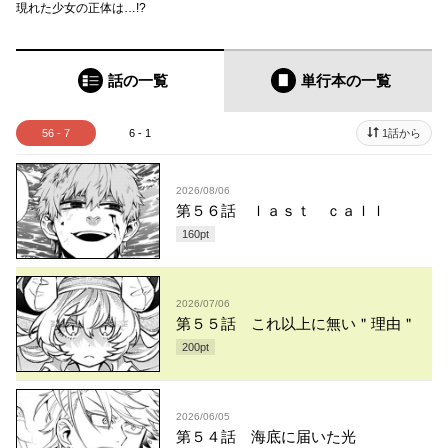
現れた少女の正体は…!?
話の一覧
単行本
の一覧
56 - 7
6 - 1
1話から
2026/08/06
第５６話 ｌａｓｔ ｃａｌｌ
160
pt
2026/07/06
第５５話 これ以上に無い＂理由＂
200
pt
2026/06/05
第５４話 海底に届いた光