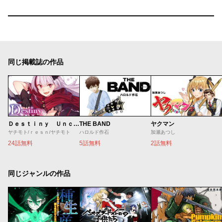
同じ掲載誌の作品
Ｄｅｓｔｉｎｙ Ｕｎｃｈａｉｎ Ｏｎｌｉｎｅ 吸血鬼少女となって、やがて『赤の魔王』と呼ばれるようになりました
THE BAND
ヤクマン
ヤチモト/ｒｅｓｎ/ヤチモト
ハロルド作石
加瀬あつし
24話無料
5話無料
2話無料
同じジャンルの作品