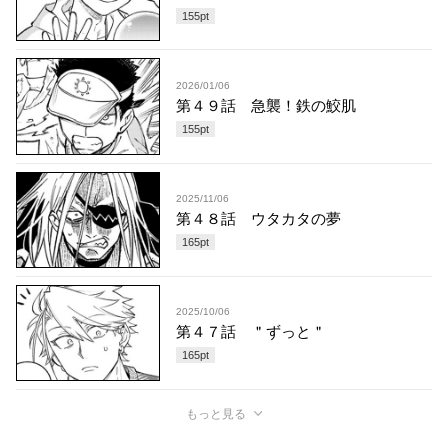
155
pt
2026/01/06
第４９話 急襲！鉄の鮫肌
155
pt
2025/11/06
第４８話 ウタカタの夢
165
pt
2025/10/06
第４７話 ＂ずっと＂
165
pt
もっと見る