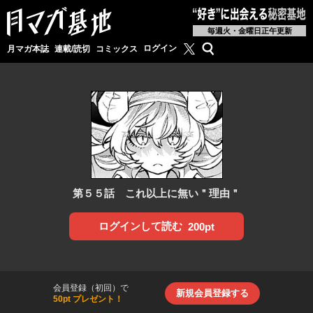
毎週火・金曜日正午更新
月マガ基地公式X
検索
ログイン
月マガ本誌
連載/読切
コミックス
第５５話 これ以上に無い＂理由＂
ログインして読む
200pt
会員登録（初回）で
新規会員登録する
50pt プレゼント！