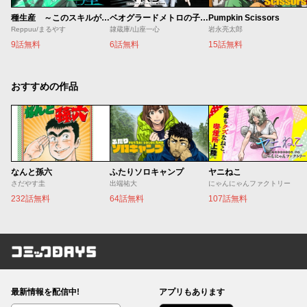
種生産 ～このスキルがチートだとまだ誰も気付いていない～
ベオグラードメトロの子供たち
Pumpkin Scissors
Reppuu/まるやす
隷蔵庫/山座一心
岩永亮太郎
9話無料
6話無料
15話無料
おすすめの作品
なんと孫六
ふたりソロキャンプ
ヤニねこ
さだやす圭
出端祐大
にゃんにゃんファクトリー
232話無料
64話無料
107話無料
コミックDAYS
最新情報を配信中!
アプリもあります