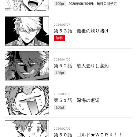
190
pt
2026年09月04日
に無料公開予定
2026/05/07
第５３話 最後の競り賭け
無料
2026/04/06
第５２話 歌人去りし宴船
125
pt
2026/03/06
第５１話 深海の邂逅
160
pt
2026/02/06
第５０話 ゴルド★ＷＯＲＫ！！