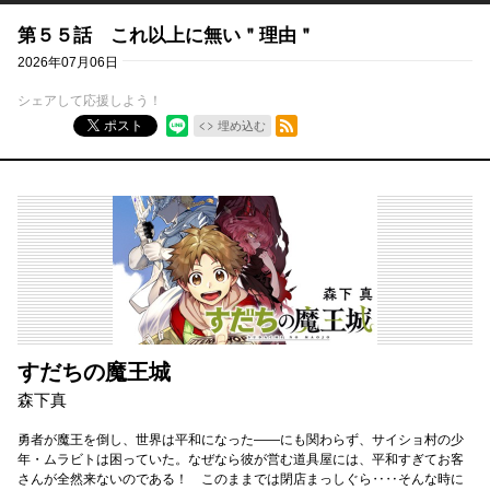
第５５話 これ以上に無い＂理由＂
2026年07月06日
シェアして応援しよう！
RSSフィード
ポスト
埋め込む
すだちの魔王城
森下真
勇者が魔王を倒し、世界は平和になった――にも関わらず、サイショ村の少
年・ムラビトは困っていた。なぜなら彼が営む道具屋には、平和すぎてお客
さんが全然来ないのである！ このままでは閉店まっしぐら‥‥そんな時に