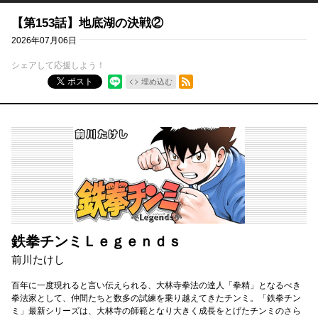
【第153話】地底湖の決戦②
2026年07月06日
シェアして応援しよう！
RSSフィード
ポスト
埋め込む
鉄拳チンミＬｅｇｅｎｄｓ
前川たけし
百年に一度現れると言い伝えられる、大林寺拳法の達人「拳精」となるべき
拳法家として、仲間たちと数多の試練を乗り越えてきたチンミ。「鉄拳チン
ミ」最新シリーズは、大林寺の師範となり大きく成長をとげたチンミのさら