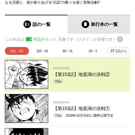
なる活躍と、彼が創りあげる“伝説”の数々を描く冒険活劇!!
話の一覧
単行本
の一覧
この作品は
作品チケット
対象です（ログインが必要です）
160 - 111
110 - 61
60 - 11
10 - 1
1話から
2026/07/06
【第153話】地底湖の決戦②
70
pt
2026/06/05
【第153話】地底湖の決戦①
70
pt
2028年10月16日
に無料公開予定