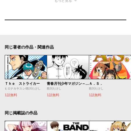
もっと見る
同じ著者の作品・関連作品
Ｔｈｅ ストライカー
青春月刊少年マガジン～鉄拳チンミ誕生秘話～
Ａ．Ｓ．
ヒロナカヤスシ/前川たけし
前川たけし
前川たけし
1話無料
1話無料
1話無料
同じ掲載誌の作品