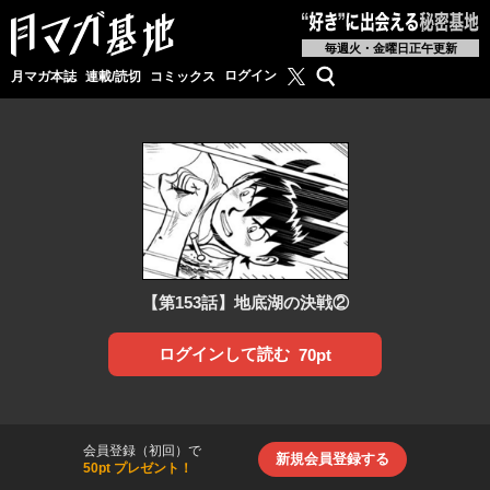
毎週火・金曜日正午更新
月マガ基地公式X
検索
ログイン
月マガ本誌
連載/読切
コミックス
【第153話】地底湖の決戦②
ログインして読む
70pt
会員登録（初回）で
新規会員登録する
50pt プレゼント！