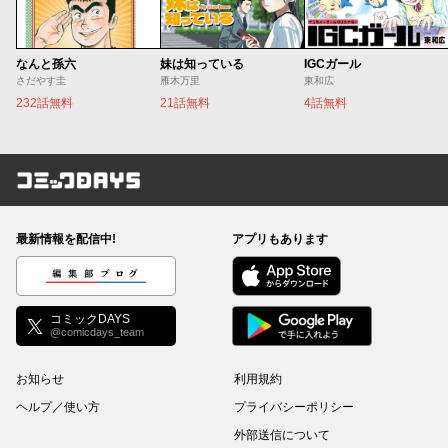
なんと孫六
妹は知っている
IGCガール
さだやす圭
雁木万里
東和広
232話無料
21話無料
4話無料
コミックDAYS
最新情報を配信中!
アプリもあります
編集部ブログ
コミックDAYS
@comicdays_team
お知らせ
利用規約
ヘルプ／使い方
プライバシーポリシー
外部送信について