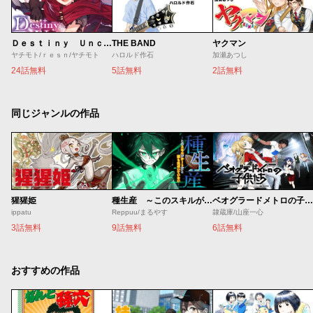
Ｄｅｓｔｉｎｙ Ｕｎｃｈａｉｎ Ｏｎｌｉｎｅ 吸血鬼少女となって、やがて『赤の魔王』と呼ばれるようになりました
THE BAND
ヤクマン
ヤチモト/ｒｅｓｎ/ヤチモト
ハロルド作石
加瀬あつし
24話無料
5話無料
2話無料
同じジャンルの作品
猩猩姫
種生産 ～このスキルがチートだとまだ誰も気付いていない～
ベオグラードメトロの子供たち
ippatu
Reppuu/まるやす
隷蔵庫/山座一心
3話無料
9話無料
6話無料
おすすめの作品