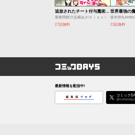
追放されたチート付与魔術師は気ままなセカンドライフを謳歌する。 ～俺は武器だけじゃなく、あらゆるものに『強化ポイント』を付与できるし、俺の意思でいつでも効果を解除できるけど、残った人たち大丈夫？～
業務用餅/六志麻あさ/ｋｉｓｕｉ
坂木持丸/riritt
27話無料
23話無料
コミックDAYS
最新情報を配信中!
編集部ブログ
コミックDA
@comicday