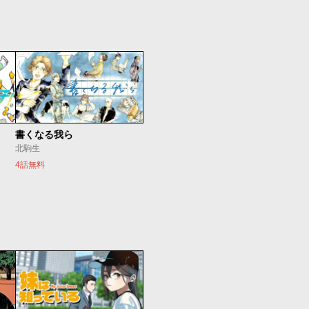
書くなる我ら
北駒生
4話無料