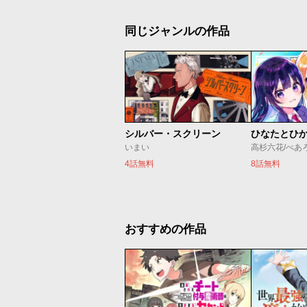
同じジャンルの作品
シルバー・スクリーン
ひなたとひ
いまい
高杉六花/べあ
4話無料
8話無料
おすすめの作品