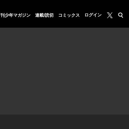
月マガ基地
ログイン
月刊少年マガジン
連載/読切
コミックス
検索
公式X