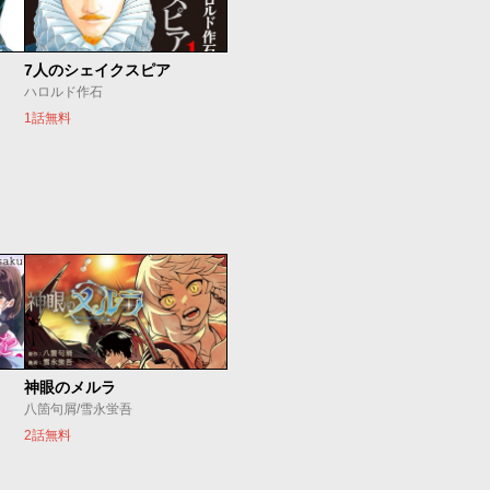
7人のシェイクスピア
ハロルド作石
1話無料
神眼のメルラ
八箇句屑/雪永蛍吾
2話無料