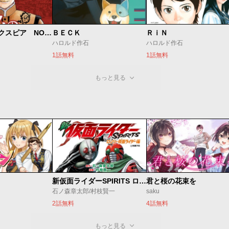
7人のシェイクスピア NON SANZ DROICT
ＢＥＣＫ
ＲｉＮ
ハロルド作石
ハロルド作石
1話無料
1話無料
もっと見る
新仮面ライダーSPIRITS ロンリー仮面ライダー編
君と桜の花束を
石ノ森章太郎/村枝賢一
saku
2話無料
4話無料
もっと見る