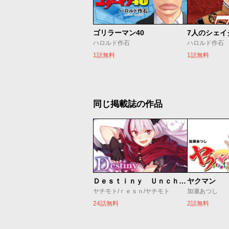
ゴリラーマン40
ハロルド作石
ハロルド作石
1話無料
1話無料
同じ掲載誌の作品
Ｄｅｓｔｉｎｙ Ｕｎｃｈａｉｎ Ｏｎｌｉｎｅ 吸血鬼少女となって、やがて『赤の魔王』と呼ばれるようになりました
ヤクマン
ヤチモト/ｒｅｓｎ/ヤチモト
加瀬あつし
24話無料
2話無料