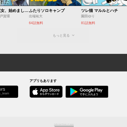
世界最強の魔女、始めました ～私だけ『攻略サイト』を見れる世界で自由に生きます～
ふたりソロキャンプ
ツレ猫 マルルとハチ
o/戸賀環
出端祐大
園田ゆり
64話無料
81話無料
もっと見る
アプリもあります
YS
s_team