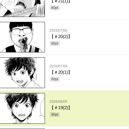
【＃21(1)】
80
pt
2026/07/06
【＃20(2)】
80
pt
2026/07/06
【＃20(1)】
80
pt
2026/06/05
【＃19(2)】
90
pt