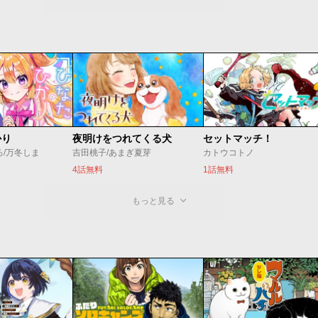
かり
夜明けをつれてくる犬
セットマッチ！
ろ/万冬しま
吉田桃子/あまぎ夏芽
カトウコトノ
4話無料
1話無料
もっと見る