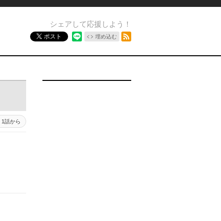
シェアして応援しよう！
RSSフィード
ポスト
埋め込む
1話から