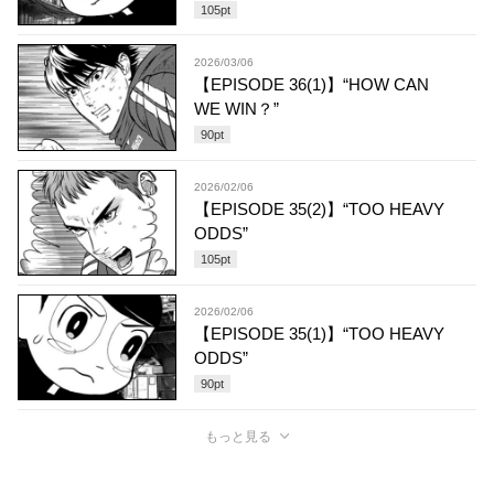
105
pt
2026/03/06
【EPISODE 36(1)】“HOW CAN
WE WIN？”
90
pt
2026/02/06
【EPISODE 35(2)】“TOO HEAVY
ODDS”
105
pt
2026/02/06
【EPISODE 35(1)】“TOO HEAVY
ODDS”
90
pt
もっと見る