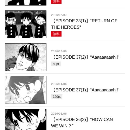
無料
2026/05/07
【EPISODE 38(1)】“RETURN OF
THE HEROES”
無料
2026/04/06
【EPISODE 37(2)】“Aaaaaaaaah!!”
80
pt
2026/04/06
【EPISODE 37(1)】“Aaaaaaaaah!!”
120
pt
2026/03/06
【EPISODE 36(2)】“HOW CAN
WE WIN？”