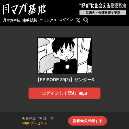
毎週火・金曜日正午更新
月マガ基地公式X
検索
ログイン
月マガ本誌
連載/読切
コミックス
【EPISODE 39(2)】サンダー3
ログインして読む
90pt
会員登録（初回）で
新規会員登録する
50pt プレゼント！