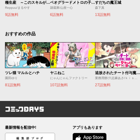
種生産 ～このスキルがチートだとまだ誰も気付いていない～
ベオグラードメトロの子供たち
すだちの魔王城
Reppuu/まるやす
隷蔵庫/山座一心
森下真
9話無料
6話無料
13話無料
おすすめの作品
ツレ猫 マルルとハチ
ヤニねこ
追放されたチート付与魔術師は気ままなセカンドライフを謳歌する。 ～俺は武器だけじゃなく、あらゆるものに『強化ポイント』を付与できるし、俺の意思でいつでも効果を解除できるけど、残った人たち大丈夫？～
園田ゆり
にゃんにゃんファクトリー
業務用餅/六志麻あさ/ｋｉｓｕｉ
81話無料
107話無料
27話無料
コミックDAYS
最新情報を配信中!
アプリもあります
編集部ブログ