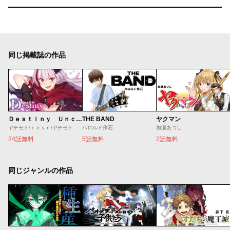
同じ掲載誌の作品
Ｄｅｓｔｉｎｙ Ｕｎｃｈａｉｎ Ｏｎｌｉｎｅ 吸血鬼少女となって、やがて『赤の魔王』と呼ばれるようになりました
THE BAND
ヤクマン
ヤチモト/ｒｅｓｎ/ヤチモト
ハロルド作石
加瀬あつし
24話無料
5話無料
2話無料
同じジャンルの作品