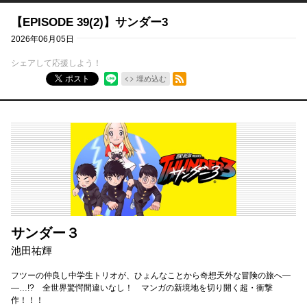
【EPISODE 39(2)】サンダー3
2026年06月05日
シェアして応援しよう！
RSSフィード
ポスト
埋め込む
サンダー３
池田祐輝
フツーの仲良し中学生トリオが、ひょんなことから奇想天外な冒険の旅へ―
―…!? 全世界驚愕間違いなし！ マンガの新境地を切り開く超・衝撃
作！！！