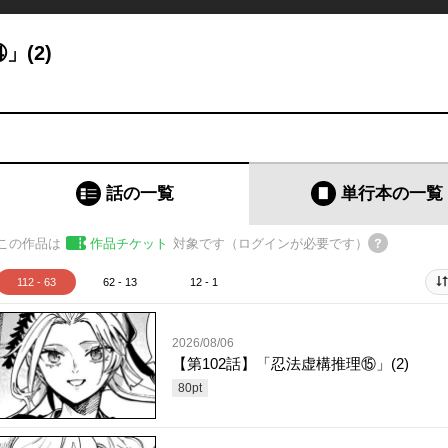
」(2)
話の一覧
単行本
の一覧
この作品は
作品チケット
対象です（ログインが必要です）
112 - 63
62 - 13
12 - 1
2026/08/06
【第102話】「忍法虚構推理⑮」(2)
80
pt