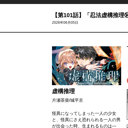
【第101話】「忍法虚構推理⑭
2026年06月05日
虚構推理
片瀬茶柴
/
城平京
怪異になってしまった一人の少女
と、怪異にさえ恐れられる一人の男
が出会った時、生まれるものは―