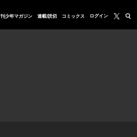
月マガ基地
ログイン
月刊少年マガジン
連載/読切
コミックス
検索
公式X