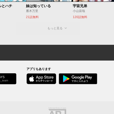
ルとハチ
妹は知っている
宇宙兄弟
雁木万里
小山宙哉
21話無料
120話無料
もっと見る
アプリもあります
YS
s_team