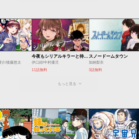
今夜もシリアルキラーと待ち合わせ
スノードームタウン
響介/後藤悠太
伊口紺/中村優児
加納梨衣
11話無料
3話無料
もっと見る