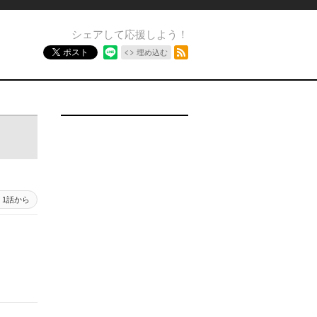
シェアして応援しよう！
RSSフィード
ポスト
埋め込む
1話から