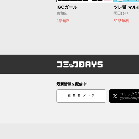
IGCガール
ツレ猫 マル
東和広
園田ゆり
4話無料
81話無料
コミックDAYS
最新情報を配信中!
編集部ブログ
コミックDA
@comicday