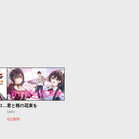
新仮面ライダーSPIRITS ロンリー仮面ライダー編
君と桜の花束を
saku
4話無料