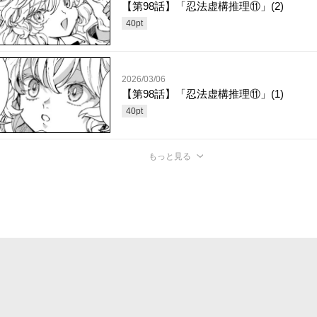
【第98話】「忍法虚構推理⑪」(2)
40
pt
2026/03/06
【第98話】「忍法虚構推理⑪」(1)
40
pt
もっと見る