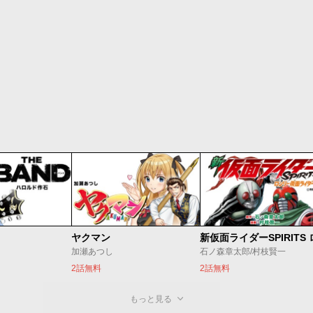
ヤクマン
加瀬あつし
石ノ森章太郎/村枝賢一
2話無料
2話無料
もっと見る