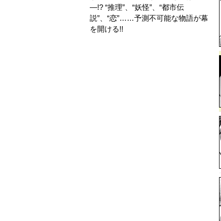
―!? “推理”、“妖怪”、“都市伝
説”、“恋”……予測不可能な物語が幕
を開ける!!