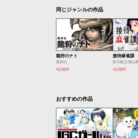
同じジャンルの作品
龍狩のナト
接待麻雀課
黒井白
新川帆立/奥山
4話無料
4話無料
おすすめの作品