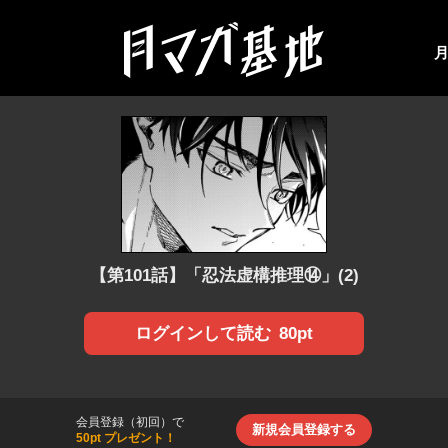
【第101話】「忍法虚構推理⑭」(2)
80pt
ログインして読む
会員登録（初回）で
新規会員登録する
50pt プレゼント！