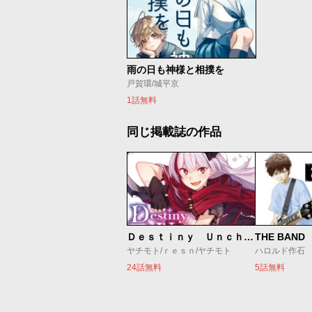
雨の日も神様と相撲を
戸賀環/城平京
1話無料
同じ掲載誌の作品
Ｄｅｓｔｉｎｙ Ｕｎｃｈａｉｎ Ｏｎｌｉｎｅ 吸血鬼少女となって、やがて『赤の魔王』と呼ばれるようになりました
THE BAND
ヤチモト/ｒｅｓｎ/ヤチモト
ハロルド作石
24話無料
5話無料