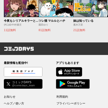
今夜もシリアルキラーと待ち合わせ
ツレ猫 マルルとハチ
妹は知っている
伊口紺/中村優児
園田ゆり
雁木万里
11話無料
81話無料
21話無料
コミックDAYS
最新情報を配信中!
アプリもあります
編集部ブログ
コミックDAYS
@comicdays_team
お知らせ
利用規約
ヘルプ／使い方
プライバシーポリシー