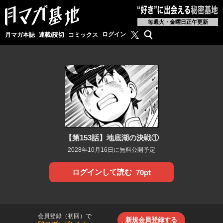
毎週火・金曜日正午更新
月マガ基地公式X
検索
ログイン
月マガ本誌
連載/読切
コミックス
【第153話】地底湖の決戦①
2028年10月16日に無料公開予定
ログインして読む
70pt
会員登録（初回）で
新規会員登録する