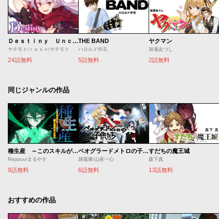
Ｄｅｓｔｉｎｙ Ｕｎｃｈａｉｎ Ｏｎｌｉｎｅ 吸血鬼少女となって、やがて『赤の魔王』と呼ばれるようになりました
THE BAND
ヤクマン
ヤチモト/ｒｅｓｎ/ヤチモト
ハロルド作石
加瀬あつし
24話無料
5話無料
2話無料
同じジャンルの作品
種生産 ～このスキルがチートだとまだ誰も気付いていない～
ベオグラードメトロの子供たち
すだちの魔王城
Reppuu/まるやす
隷蔵庫/山座一心
森下真
9話無料
6話無料
13話無料
おすすめの作品