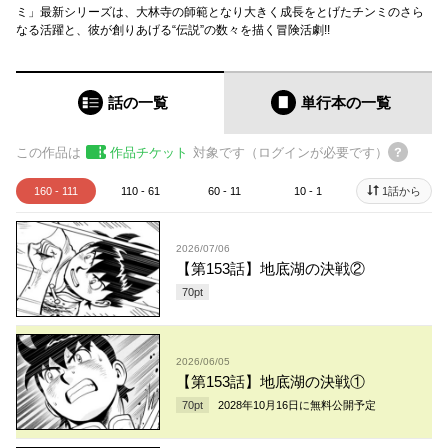
ミ」最新シリーズは、大林寺の師範となり大きく成長をとげたチンミのさら
なる活躍と、彼が創りあげる“伝説”の数々を描く冒険活劇!!
話の一覧
単行本
の一覧
この作品は
作品チケット
対象です（ログインが必要です）
160 - 111
110 - 61
60 - 11
10 - 1
1話から
2026/07/06
【第153話】地底湖の決戦②
70
pt
2026/06/05
【第153話】地底湖の決戦①
70
pt
2028年10月16日
に無料公開予定