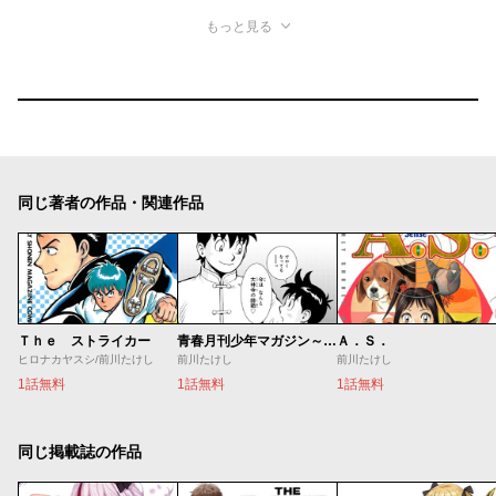
もっと見る
同じ著者の作品・関連作品
Ｔｈｅ ストライカー
青春月刊少年マガジン～鉄拳チンミ誕生秘話～
Ａ．Ｓ．
ヒロナカヤスシ/前川たけし
前川たけし
前川たけし
1話無料
1話無料
1話無料
同じ掲載誌の作品