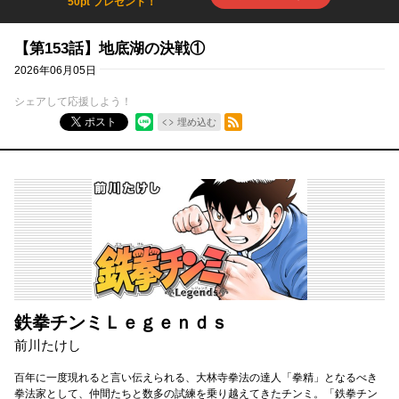
50pt プレゼント！
【第153話】地底湖の決戦①
2026年06月05日
シェアして応援しよう！
RSSフィード
ポスト
埋め込む
鉄拳チンミＬｅｇｅｎｄｓ
前川たけし
百年に一度現れると言い伝えられる、大林寺拳法の達人「拳精」となるべき
拳法家として、仲間たちと数多の試練を乗り越えてきたチンミ。「鉄拳チン