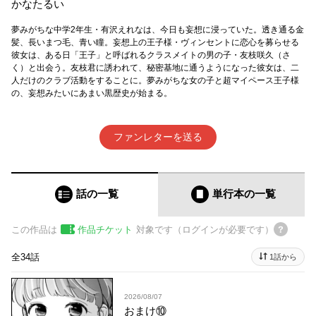
かなたるい
夢みがちな中学2年生・有沢えれなは、今日も妄想に浸っていた。透き通る金
髪、長いまつ毛、青い瞳。妄想上の王子様・ヴィンセントに恋心を募らせる
彼女は、ある日「王子」と呼ばれるクラスメイトの男の子・友枝咲久（さ
く）と出会う。友枝君に誘われて、秘密基地に通うようになった彼女は、二
人だけのクラブ活動をすることに。夢みがちな女の子と超マイペース王子様
の、妄想みたいにあまい黒歴史が始まる。
ファンレターを送る
話の一覧
単行本
の一覧
この作品は
作品チケット
対象です（ログインが必要です）
全34話
1話から
2026/08/07
おまけ⑩