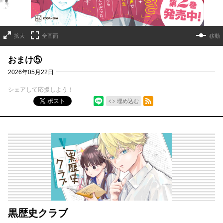
拡大
全画面
移動
おまけ⑤
2026年05月22日
シェアして応援しよう！
シェア
RSSフィード
ポスト
埋め込む
黒歴史クラブ