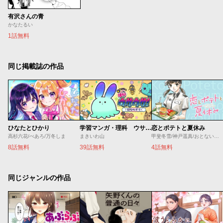
有沢さんの青
かなたるい
1話無料
同じ掲載誌の作品
ひなたとひかり
学習マンガ・理科 ウサウサ！
恋とポテトと夏休み
高杉六花/べあろ/万冬しま
まきいわ山
甲斐冬雪/神戸遥真/おとないちあき
8話無料
39話無料
4話無料
同じジャンルの作品