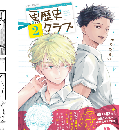
詳細ページへのリンク