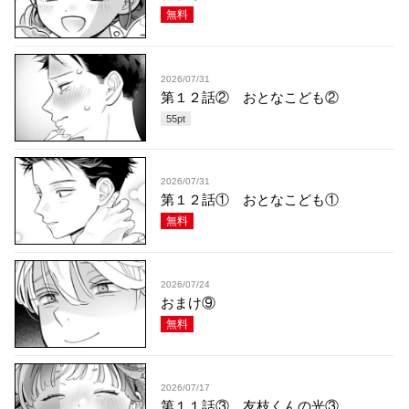
無料
2026/07/31
第１２話② おとなこども②
55
pt
2026/07/31
第１２話① おとなこども①
無料
2026/07/24
おまけ⑨
無料
2026/07/17
第１１話③ 友枝くんの光③