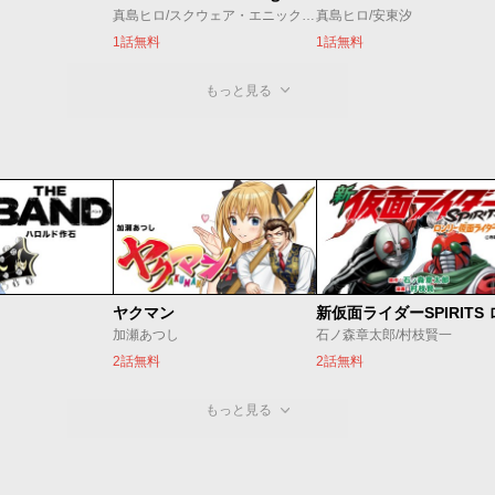
真島ヒロ/スクウェア・エニックス/マツオカヨシノリ
真島ヒロ/安東汐
1話無料
1話無料
もっと見る
ヤクマン
加瀬あつし
石ノ森章太郎/村枝賢一
2話無料
2話無料
もっと見る