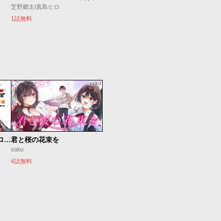
芝野郷太/真島ヒロ
1話無料
新仮面ライダーSPIRITS ロンリー仮面ライダー編
君と桜の花束を
saku
4話無料