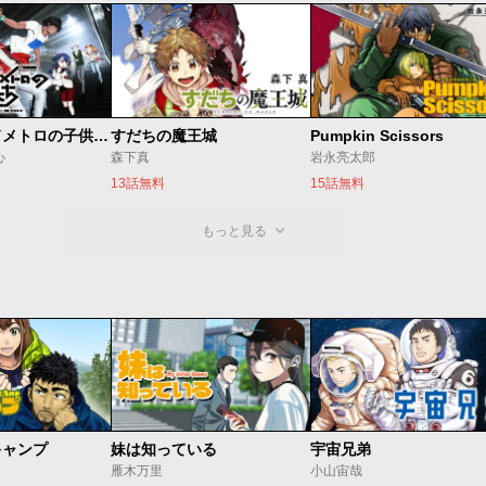
ベオグラードメトロの子供たち
すだちの魔王城
Pumpkin Scissors
心
森下真
岩永亮太郎
13話無料
15話無料
もっと見る
キャンプ
妹は知っている
宇宙兄弟
雁木万里
小山宙哉