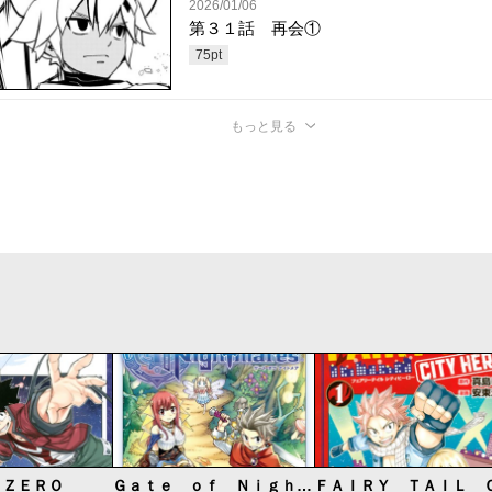
2026/01/06
第３１話 再会①
75
pt
もっと見る
 ＺＥＲＯ
Ｇａｔｅ ｏｆ Ｎｉｇｈｔｍａｒｅｓ