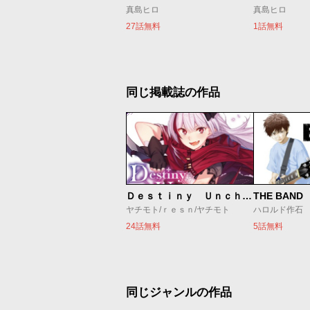
真島ヒロ
真島ヒロ
27話無料
1話無料
同じ掲載誌の作品
Ｄｅｓｔｉｎｙ Ｕｎｃｈａｉｎ Ｏｎｌｉｎｅ 吸血鬼少女となって、やがて『赤の魔王』と呼ばれるようになりました
THE BAND
ヤチモト/ｒｅｓｎ/ヤチモト
ハロルド作石
24話無料
5話無料
同じジャンルの作品