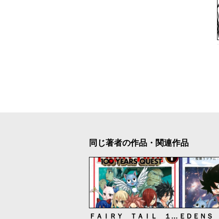
同じ著者の作品・関連作品
ＦＡＩＲＹ ＴＡＩＬ １００ ＹＥＡＲＳ ＱＵＥＳＴ
ＥＤＥＮＳ