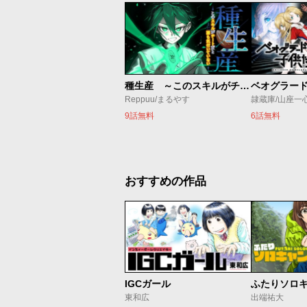
種生産 ～このスキルがチートだとまだ誰も気付いていない～
Reppuu/まるやす
隷蔵庫/山座一
9話無料
6話無料
おすすめの作品
IGCガール
ふたりソロ
東和広
出端祐大