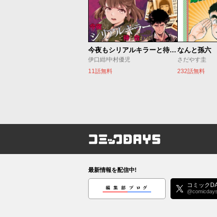
今夜もシリアルキラーと待ち合わせ
なんと孫六
伊口紺/中村優児
さだやす圭
11話無料
232話無料
コミックDAYS
最新情報を配信中!
編集部ブログ
コミックDA
@comicday