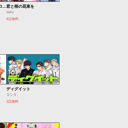
新仮面ライダーSPIRITS ロンリー仮面ライダー編
君と桜の花束を
saku
4話無料
ディグイット
ヨシダ。
3話無料