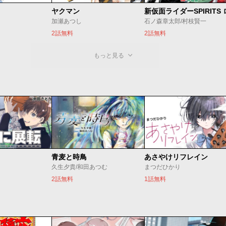
ヤクマン
加瀬あつし
石ノ森章太郎/村枝賢一
2話無料
2話無料
もっと見る
青麦と時鳥
あさやけリフレイン
久生夕貴/和田あつむ
まつだひかり
2話無料
1話無料