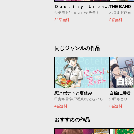
Ｄｅｓｔｉｎｙ Ｕｎｃｈａｉｎ Ｏｎｌｉｎｅ 吸血鬼少女となって、やがて『赤の魔王』と呼ばれるようになりました
THE BAND
ヤチモト/ｒｅｓｎ/ヤチモト
ハロルド作石
24話無料
5話無料
同じジャンルの作品
恋とポテトと夏休み
白線に展転
甲斐冬雪/神戸遥真/おとないちあき
沖田さとり
4話無料
3話無料
おすすめの作品