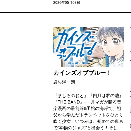
2026年05月07日
カインズオブブルー！
岩矢滉一朗
『ましろのおと』『四月は君の嘘』
『THE BAND』──月マガが贈る音
楽漫画の最前線!!函館の海岸で、祖
父から学んだトランペットをひとり
吹く少女・いつみは、初めての東京
で“本物のジャズ”と出会う！そし