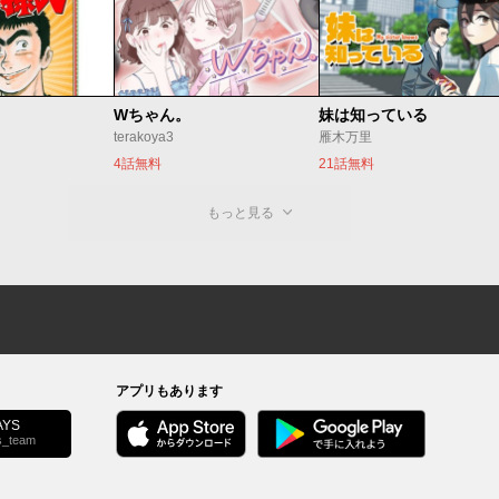
Wちゃん。
妹は知っている
terakoya3
雁木万里
4話無料
21話無料
もっと見る
アプリもあります
YS
s_team