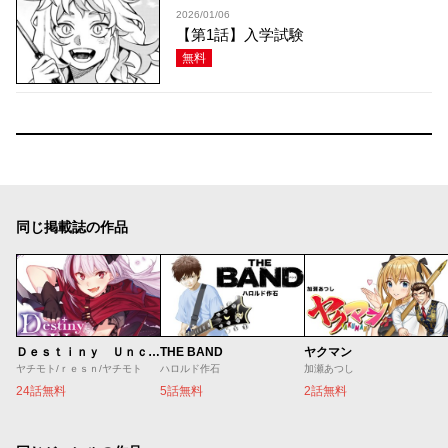
2026/01/06
【第1話】入学試験
無料
同じ掲載誌の作品
Ｄｅｓｔｉｎｙ Ｕｎｃｈａｉｎ Ｏｎｌｉｎｅ 吸血鬼少女となって、やがて『赤の魔王』と呼ばれるようになりました
THE BAND
ヤクマン
ヤチモト/ｒｅｓｎ/ヤチモト
ハロルド作石
加瀬あつし
24話無料
5話無料
2話無料