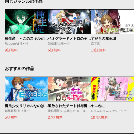
同じジャンルの作品
種生産 ～このスキルがチートだとまだ誰も気付いていない～
ベオグラードメトロの子供たち
すだちの魔王城
Reppuu/まるやす
隷蔵庫/山座一心
森下真
9話無料
6話無料
13話無料
おすすめの作品
魔法少女リリカルなのは EXCEEDS
追放されたチート付与魔術師は気ままなセカンドライフを謳歌する。 ～俺は武器だけじゃなく、あらゆるものに『強化ポイント』を付与できるし、俺の意思でいつでも効果を解除できるけど、残った人たち大丈夫？～
ヤニねこ
都築真紀/川上修一
業務用餅/六志麻あさ/ｋｉｓｕｉ
にゃんにゃんファクトリー
5話無料
27話無料
107話無料