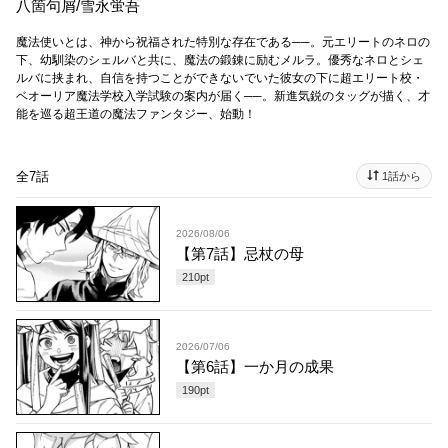
八箇句屑
/
雪永蛍吾
魔法使いとは、神から祝福された特別な存在である──。元エリートのネロの
下、幼馴染のシェルバと共に、魔法の鍛錬に励むメルラ。優秀なネロとシェ
ルバに挟まれ、自信を持つことができないでいた彼女の下に超エリート校・
ベオーリア魔法学校入学試験の案内が届く──。新進気鋭のタッグが描く、才
能を巡る超王道の魔法ファンタジー、始動！
全7話
1話から
2026/08/06
【第7話】忌杖の母
210
pt
2026/07/06
【第6話】一か月の成果
190
pt