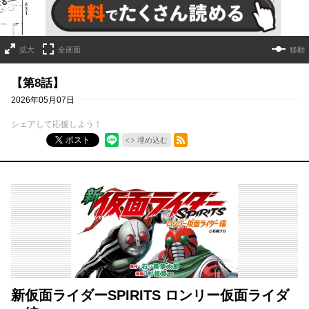
拡大
全画面
移動
【第8話】
2026年05月07日
シェアして応援しよう！
RSSフィード
ポスト
埋め込む
新仮面ライダーSPIRITS ロンリー仮面ライダ