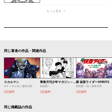
もっと見る
同じ著者の作品・関連作品
スカルマン
青春月刊少年マガジン～村枝賢一とオオカミ太郎～
新 仮面ライダーSPIRITS
ＭＥＩＭＵ/石ノ森章太郎
村枝賢一
村枝賢一/石ノ森章太郎
0話無料
1話無料
1話無料
同じ掲載誌の作品