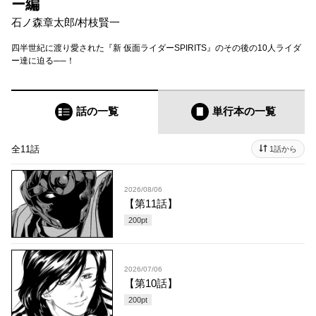
ー編
石ノ森章太郎
/
村枝賢一
四半世紀に渡り愛された『新 仮面ライダーSPIRITS』のその後の10人ライダ
ー達に迫る──！
話の一覧
単行本
の一覧
全11話
1話から
2026/08/06
【第11話】
200
pt
2026/07/06
【第10話】
200
pt