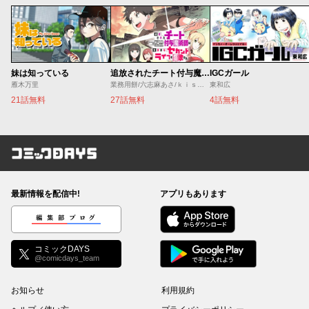
妹は知っている
追放されたチート付与魔術師は気ままなセカンドライフを謳歌する。 ～俺は武器だけじゃなく、あらゆるものに『強化ポイント』を付与できるし、俺の意思でいつでも効果を解除できるけど、残った人たち大丈夫？～
IGCガール
雁木万里
業務用餅/六志麻あさ/ｋｉｓｕｉ
東和広
21話無料
27話無料
4話無料
コミックDAYS
最新情報を配信中!
アプリもあります
編集部ブログ
コミックDAYS
@comicdays_team
お知らせ
利用規約