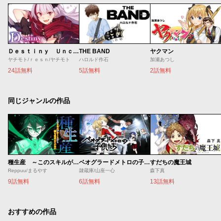
Ｄｅｓｔｉｎｙ Ｕｎｃｈａｉｎ Ｏｎｌｉｎｅ 吸血鬼少女となって、やがて『赤の魔王』と呼ばれるようになりました
THE BAND
ヤクマン
ヤチモト/ｒｅｓｎ/ヤチモト
ハロルド作石
加瀬あつし
24話無料
5話無料
2話無料
同じジャンルの作品
種生産 ～このスキルがチートだとまだ誰も気付いていない～
ベオグラードメトロの子供たち
すだちの魔王城
Reppuu/まるやす
隷蔵庫/山座一心
森下真
9話無料
6話無料
13話無料
おすすめの作品