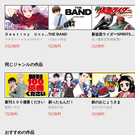
Ｄｅｓｔｉｎｙ Ｕｎｃｈａｉｎ Ｏｎｌｉｎｅ 吸血鬼少女となって、やがて『赤の魔王』と呼ばれるようになりました
THE BAND
新仮面ライダーSPIRITS ロンリー仮面ライダー編
ヤチモト/ｒｅｓｎ/ヤチモト
ハロルド作石
石ノ森章太郎/村枝賢一
24話無料
5話無料
2話無料
同じジャンルの作品
新刊１００億冊ください
刷ったもんだ！
鉄のおじょうさま
破賀ミチル
染谷みのる
まがりひろあき
7話無料
5話無料
4話無料
おすすめの作品