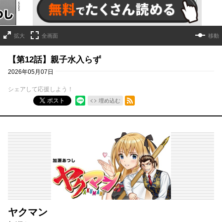
拡大
全画面
移動
【第12話】親子水入らず
2026年05月07日
シェアして応援しよう！
RSSフィード
ポスト
埋め込む
ヤクマン