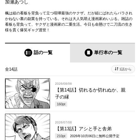
加瀬あつし
楓は組の看板を背負って立つ喧嘩最強のヤクザ。だが組にばれたらバラされ
かねない裏の副業を持っている。それは大人気萌え漫画家めいぷる。雑誌の
看板も背負って、ヤクザと漫画家の二重生活。今日も命懸けで二刀流の生き
様を貫く爆笑ギャグ渡世！
話の一覧
単行本
の一覧
全14話
1話から
2026/08/06
【第14話】切れるか切れぬか、親
子の縁
160
pt
2026/07/06
【第13話】アシと手と舎弟
210
pt
2026年10月06日
に無料公開予定