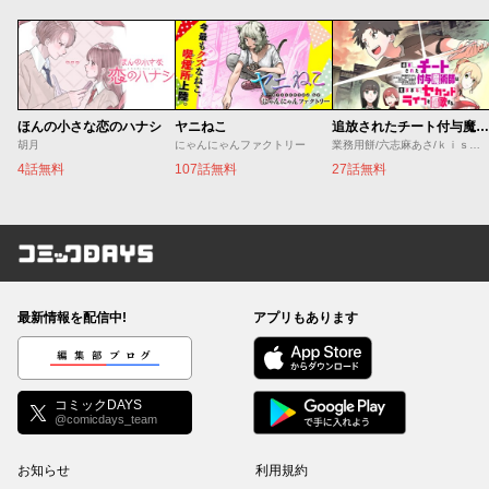
ほんの小さな恋のハナシ
ヤニねこ
追放されたチート付与魔術師は気ままなセカンドライフを謳歌する。 ～俺は武器だけじゃなく、あらゆるものに『強化ポイント』を付与できるし、俺の意思でいつでも効果を解除できるけど、残った人たち大丈夫？～
胡月
にゃんにゃんファクトリー
業務用餅/六志麻あさ/ｋｉｓｕｉ
4話無料
107話無料
27話無料
コミックDAYS
最新情報を配信中!
アプリもあります
編集部ブログ
コミックDAYS
@comicdays_team
お知らせ
利用規約