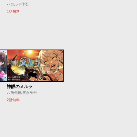
ハロルド作石
1話無料
神眼のメルラ
八箇句屑/雪永蛍吾
2話無料