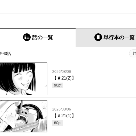
話の一覧
単行本
の一覧
全40話
2026/08/06
【＃21(2)】
90
pt
2026/08/06
【＃21(1)】
80
pt