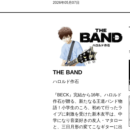
2026年05月07日
THE BAND
ハロルド作石
『BECK』完結から16年。ハロルド
作石が贈る、新たなる王道バンド物
語！小学生のころ、初めて行ったラ
イブに刺激を受けた新木友平は、中
学になり音楽好きの友人・マタロー
と、三日月形の変てこなギターに出