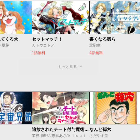
れてくる犬
セットマッチ！
書くなる我ら
ぎ夏芽
カトウコトノ
北駒生
1話無料
4話無料
もっと見る
追放されたチート付与魔術師は気ままなセカンドライフを謳歌する。 ～俺は武器だけじゃなく、あらゆるものに『強化ポイント』を付与できるし、俺の意思でいつでも効果を解除できるけど、残った人たち大丈夫？～
なんと孫六
業務用餅/六志麻あさ/ｋｉｓｕｉ
さだやす圭