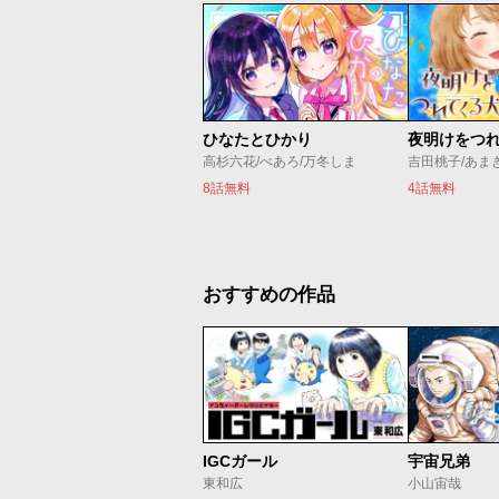
ひなたとひかり
夜明けをつ
高杉六花/べあろ/万冬しま
吉田桃子/あま
8話無料
4話無料
おすすめの作品
IGCガール
宇宙兄弟
東和広
小山宙哉