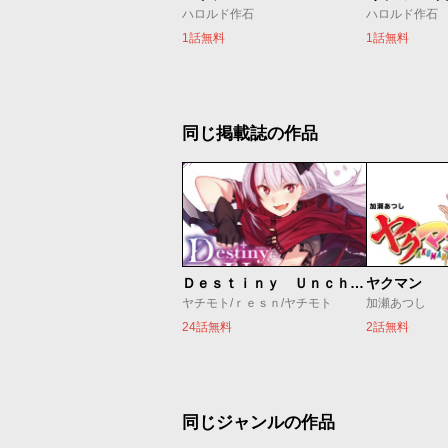
ハロルド作石
ハロルド作石
1話無料
1話無料
同じ掲載誌の作品
Ｄｅｓｔｉｎｙ Ｕｎｃｈａｉｎ Ｏｎｌｉｎｅ 吸血鬼少女となって、やがて『赤の魔王』と呼ばれるようになりました
ヤクマン
ヤチモト/ｒｅｓｎ/ヤチモト
加瀬あつし
24話無料
2話無料
同じジャンルの作品