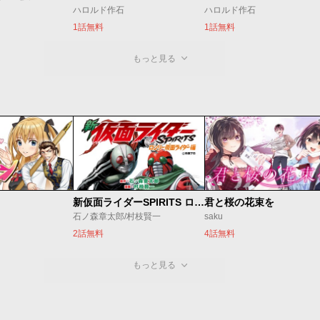
ハロルド作石
ハロルド作石
1話無料
1話無料
もっと見る
新仮面ライダーSPIRITS ロンリー仮面ライダー編
君と桜の花束を
石ノ森章太郎/村枝賢一
saku
2話無料
4話無料
もっと見る