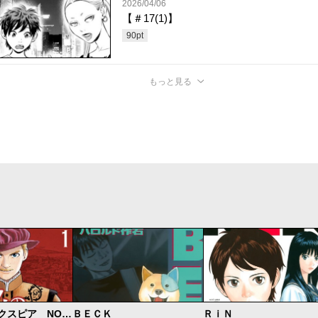
2026/04/06
【＃17(1)】
90
pt
もっと見る
7人のシェイクスピア NON SANZ DROICT
ＢＥＣＫ
ＲｉＮ