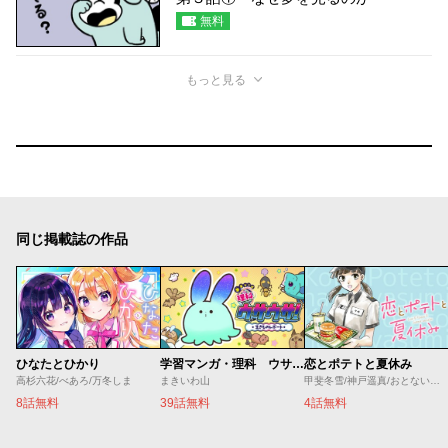
無料
もっと見る
同じ掲載誌の作品
ひなたとひかり
学習マンガ・理科 ウサウサ！
恋とポテトと夏休み
高杉六花/べあろ/万冬しま
まきいわ山
甲斐冬雪/神戸遥真/おとないちあき
8話無料
39話無料
4話無料