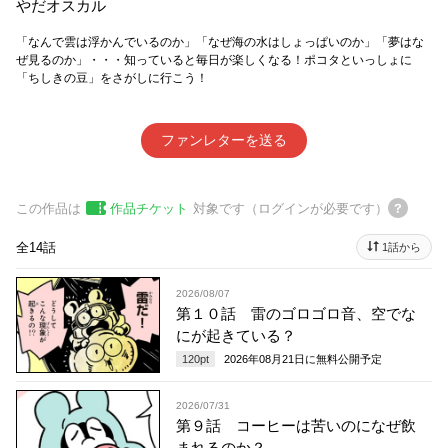
やだオスカル
「なんで雲は浮かんでいるのか」「なぜ海の水はしょっぱいのか」「夢はな
ぜ見るのか」・・・知っていると毎日が楽しくなる！ポコタといっしょに
「ちしきの豆」をさがしに行こう！
ファンレターを送る
この作品は
作品チケット
対象です（ログインが必要です）
全14話
1話から
2026/08/07
第１０話 雷のゴロゴロ音、空でな
にが起きている？
120
pt
2026年08月21日
に無料公開予定
2026/07/31
第９話 コーヒーは苦いのになぜ飲
まれるのか？