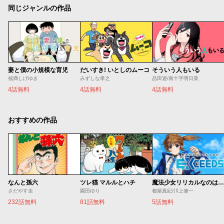
同じジャンルの作品
妻と僕の小規模な育児
だいすき! いとしのムーコ
そういう人もいる
福満しげゆき
みずしな孝之
品田遊/南十字明日菜
4話無料
4話無料
4話無料
おすすめの作品
なんと孫六
ツレ猫 マルルとハチ
魔法少女リリカルなのは EXCEEDS
さだやす圭
園田ゆり
都築真紀/川上修一
232話無料
81話無料
5話無料