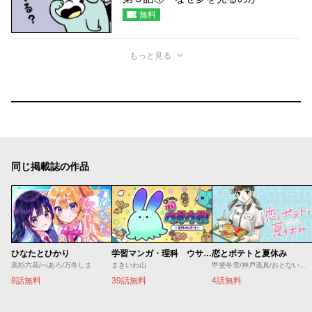
無料
もっと見る
同じ掲載誌の作品
ひなたとひかり
学習マンガ・理科 ウサウサ！
恋とポテトと夏休み
高杉六花/べあろ/万冬しま
まきいわ山
甲斐冬雪/神戸遥真/おとないちあき
8話無料
39話無料
4話無料