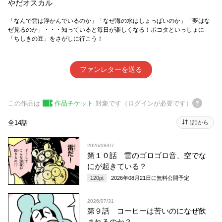
やだオスカル
「なんで雲は浮かんでいるのか」「なぜ海の水はしょっぱいのか」「夢はな
ぜ見るのか」・・・知っていると毎日が楽しくなる！ポコタといっしょに
「ちしきの豆」をさがしに行こう！
ファンレターを送る
この作品は
作品チケット
対象です（ログインが必要です）
全14話
1話から
2026/08/07
第１０話 雷のゴロゴロ音、空でな
にが起きている？
120
pt
2026年08月21日
に無料公開予定
2026/07/31
第９話 コーヒーは苦いのになぜ飲
まれるのか？