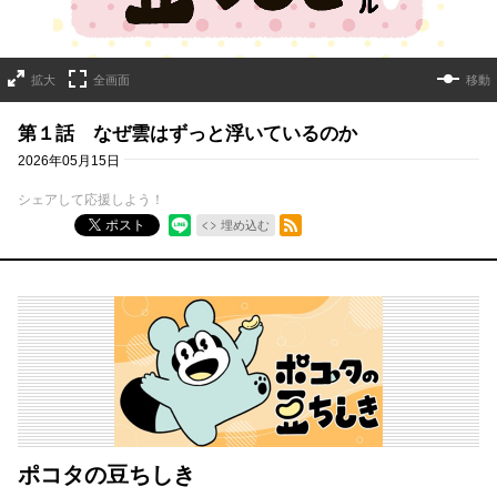
拡大
全画面
移動
第１話 なぜ雲はずっと浮いているのか
2026年05月15日
シェアして応援しよう！
RSSフィード
ポスト
埋め込む
ポコタの豆ちしき