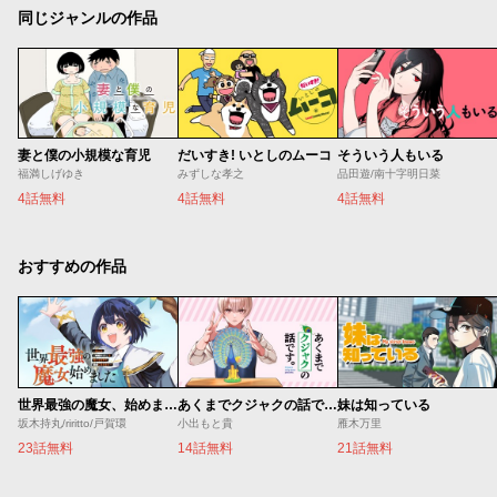
同じジャンルの作品
妻と僕の小規模な育児
だいすき! いとしのムーコ
そういう人もいる
福満しげゆき
みずしな孝之
品田遊/南十字明日菜
4話無料
4話無料
4話無料
おすすめの作品
世界最強の魔女、始めました ～私だけ『攻略サイト』を見れる世界で自由に生きます～
あくまでクジャクの話です。
妹は知っている
坂木持丸/riritto/戸賀環
小出もと貴
雁木万里
23話無料
14話無料
21話無料