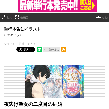
拡大
全画面
移動
単行本告知イラスト
2026年05月28日
シェアして応援しよう！
RSSフィード
ポスト
埋め込む
夜逃げ聖女の二度目の結婚