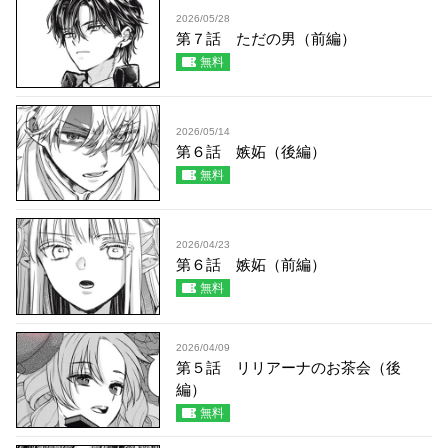
2026/05/28
第７話 ただの男（前編）
無料
2026/05/14
第６話 嫉妬（後編）
無料
2026/04/23
第６話 嫉妬（前編）
無料
2026/04/09
第５話 リリアーナのお茶会（後
編）
無料