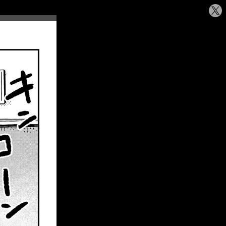
シ
ェ
ア
す
る