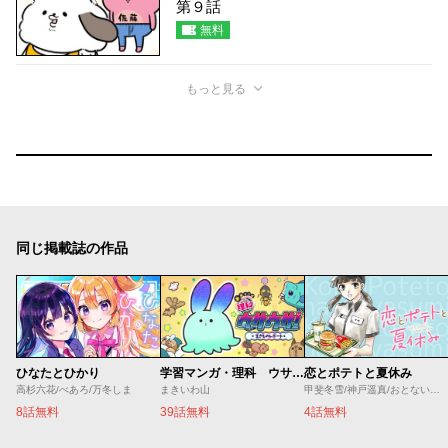
第９話
無料
もっと見る
同じ掲載誌の作品
ひなたとひかり
学習マンガ・理科 ウサウサ！
恋とポテトと夏休み
高杉六花/べあろ/万冬しま
まきいわ山
甲斐冬雪/神戸遥真/おとないちあき
8話無料
39話無料
4話無料