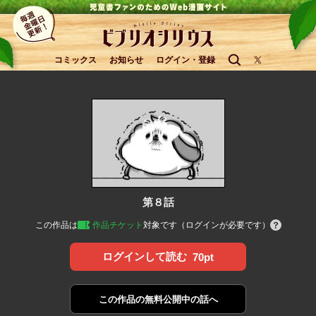
コミックス
お知らせ
ログイン・登録
第８話
この作品は
作品チケット
対象です（ログインが必要です）
ログインして読む
70pt
この作品の
無料公開中の話へ