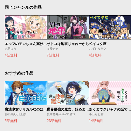
同じジャンルの作品
エルフのモンちゃん高校生!!
サトコは地雷じゃねーから
ベイスタ座
志羽よう
文玲カナ
みずしな孝之
4話無料
7話無料
4話無料
おすすめの作品
魔法少女リリカルなのは EXCEEDS
世界最強の魔女、始めました ～私だけ『攻略サイト』を見れる世界で自由に生きます～
あくまでクジャクの話です。
都築真紀/川上修一
坂木持丸/riritto/戸賀環
小出もと貴
5話無料
23話無料
14話無料