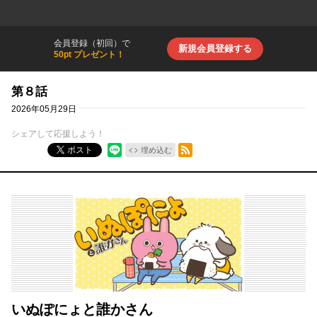
会員登録（初回）で
新規会員登録する
50pt プレゼント！
第８話
2026年05月29日
シェアして応援しよう！
RSSフィード
ポスト
埋め込む
いぬぽにょと誰かさん