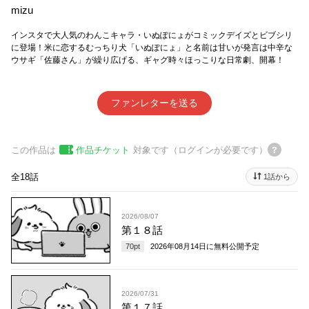
mizu
インスタで大人気のわんこキャラ・いぬぽにょがコミックデイズとビブシリ
に登場！米に恋するむっちり犬「いぬぽにょ」と名前は甘いが発言は中辛な
ウサギ「佐藤さん」が繰り広げる、ギャグ時々ほっこりな日常劇、開幕！
ファンレターを送る
この作品は
作品チケット
対象です（ログインが必要です）
全18話
1話から
2026/08/07
第１８話
70
pt
2026年08月14日
に無料公開予定
2026/07/31
第１７話