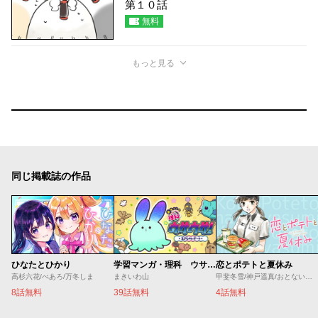
第１０話
無料
もっと見る
同じ掲載誌の作品
ひなたとひかり
学習マンガ・理科 ウサウサ！
恋とポテトと夏休み
高杉六花/べあろ/万冬しま
まきいわ山
甲斐冬雪/神戸遥真/おとないちあき
8話無料
39話無料
4話無料