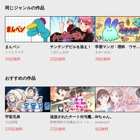
同じジャンルの作品
まんペン
チンチンデビルを追え！
学習マンガ・理科 ウサウサ！
トミムラコタ
くぼたふみお
まきいわ山
10話無料
22話無料
39話無料
おすすめの作品
宇宙兄弟
追放されたチート付与魔術師は気ままなセカンドライフを謳歌する。 ～俺は武器だけじゃなく、あらゆるものに『強化ポイント』を付与できるし、俺の意思でいつでも効果を解除できるけど、残った人たち大丈夫？～
Wちゃん。
小山宙哉
業務用餅/六志麻あさ/ｋｉｓｕｉ
terakoya3
120話無料
27話無料
4話無料