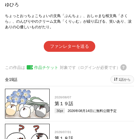
ゆひろ
ちょっとおっちょこちょいの文鳥「ぶんちょ」、おしゃまな桜文鳥「さく
ら」、のんびりやのクリーム文鳥「くりぃむ」が繰り広げる、笑いあり、涙
ありの心優しいものがたり。
ファンレターを送る
この作品は
作品チケット
対象です（ログインが必要です）
全19話
1話から
2026/08/07
第１９話
30
pt
2026年08月14日
に無料公開予定
2026/07/31
第１８話