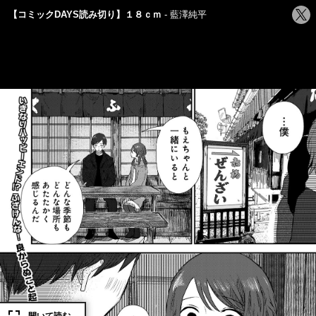
シ
【コミックDAYS読み切り】１８ｃｍ
藍澤純平
ェ
ア
す
る