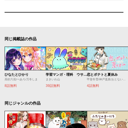
同じ掲載誌の作品
ひなたとひかり
学習マンガ・理科 ウサウサ！
恋とポテトと夏休み
高杉六花/べあろ/万冬しま
まきいわ山
甲斐冬雪/神戸遥真/おとないちあき
8話無料
39話無料
4話無料
同じジャンルの作品