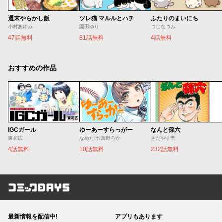
週末やらかし飯
ツレ猫 マルルとハチ
ふたりのまいにち
小村あゆみ
園田ゆり
つじなつみ
47話無料
81話無料
4話無料
おすすめの作品
IGCガール
ゆーあーすらっがー
なんと孫六
東和広
なめたけ/真野ろか
さだやす圭
4話無料
10話無料
232話無料
コミックDAYS
最新情報を配信中!
アプリもあります