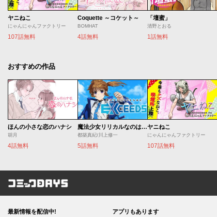
ヤニねこ
Coquette ～コケット～
「壇蜜」
にゃんにゃんファクトリー
BOMHAT
清野とおる
107話無料
4話無料
1話無料
おすすめの作品
ほんの小さな恋のハナシ
魔法少女リリカルなのは EXCEEDS
ヤニねこ
胡月
都築真紀/川上修一
にゃんにゃんファクトリー
4話無料
5話無料
107話無料
コミックDAYS
最新情報を配信中!
アプリもあります