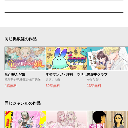
同じ掲載誌の作品
竜が呼んだ娘
学習マンガ・理科 ウサウサ！
黒歴史クラブ
柏葉幸子/浅井蓮次/佐竹美保
まきいわ山
かなたるい
4話無料
39話無料
13話無料
同じジャンルの作品