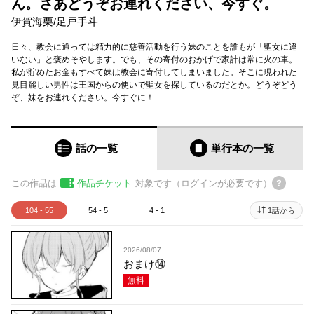
ん。さあどうぞお連れください、今すぐ。
伊賀海栗
/
足戸手斗
日々、教会に通っては精力的に慈善活動を行う妹のことを誰もが「聖女に違
いない」と褒めそやします。でも、その寄付のおかげで家計は常に火の車。
私が貯めたお金もすべて妹は教会に寄付してしまいました。そこに現われた
見目麗しい男性は王国からの使いで聖女を探しているのだとか。どうぞどう
ぞ、妹をお連れください。今すぐに！
話の一覧
単行本
の一覧
この作品は
作品チケット
対象です（ログインが必要です）
104 - 55
54 - 5
4 - 1
1話から
2026/08/07
おまけ⑭
無料