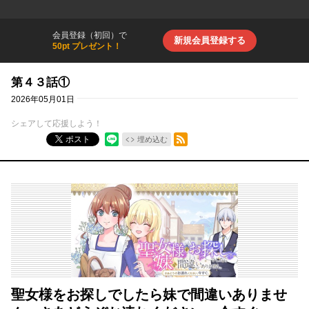
会員登録（初回）で
新規会員登録する
50pt プレゼント！
第４３話①
2026年05月01日
シェアして応援しよう！
RSSフィード
ポスト
埋め込む
聖女様をお探しでしたら妹で間違いありませ