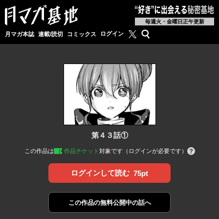
毎週火・金曜日正午更新
月マガ基地公式X
検索
ログイン
月マガ本誌
連載/読切
コミックス
第４３話①
この作品は
作品チケット
対象です（ログインが必要です）
ログインして読む
75pt
この作品の
無料公開中の話へ