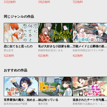
22話無料
28話無料
7話無料
同じジャンルの作品
恋に似てると思ったの
私が大好きな小説家を殺すまで
万能メイドと公爵様の楽しい日々
景山五月
斜線堂有紀/足立いまる
佐倉涼/内田ぱる/ウラシマ/伊藤テリヤキ
5話無料
6話無料
4話無料
おすすめの作品
世界最強の魔女、始めました ～私だけ『攻略サイト』を見れる世界で自由に生きます～
妹は知っている
追放されたチート付与魔術師は気ままなセカンドライフを謳歌する。 ～俺は武器だけじゃなく、あらゆるものに『強化ポイント』を付与できるし、俺の意思でいつでも効果を解除できるけど、残った人たち大丈夫？～
坂木持丸/riritto/戸賀環
雁木万里
業務用餅/六志麻あさ/ｋｉｓｕｉ