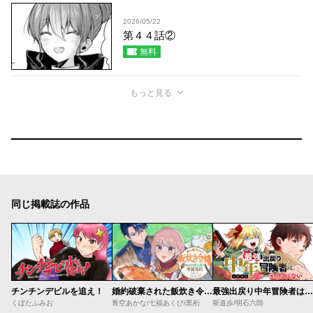
2026/05/22
第４４話②
無料
もっと見る
同じ掲載誌の作品
チンチンデビルを追え！
婚約破棄された飯炊き令嬢の私は冷酷公爵と専属契約しました～ですが胃袋を掴んだ結果、冷たかった公爵様がどんどん優しくなっています～
最強出戻り中年冒険者は、今さら命なんてかけたくない
くぼたふみお
青空あかな/七福あくび/黒裄
斯道歩/明石六郎