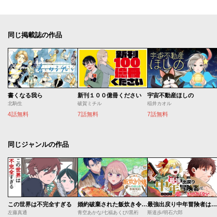
同じ掲載誌の作品
書くなる我ら
新刊１００億冊ください
宇宙不動産ほしの
北駒生
破賀ミチル
稲井カオル
4話無料
7話無料
7話無料
同じジャンルの作品
この世界は不完全すぎる
婚約破棄された飯炊き令嬢の私は冷酷公爵と専属契約しました～ですが胃袋を掴んだ結果、冷たかった公爵様がどんどん優しくなっています～
最強出戻り中年冒険者は、今さら命なんてかけたくない
左藤真通
青空あかな/七福あくび/黒裄
斯道歩/明石六郎