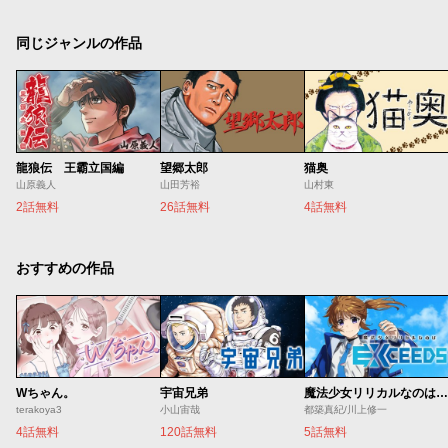
同じジャンルの作品
龍狼伝 王霸立国編
望郷太郎
猫奥
山原義人
山田芳裕
山村東
2話無料
26話無料
4話無料
おすすめの作品
Wちゃん。
宇宙兄弟
魔法少女リリカルなのは EXCEEDS
terakoya3
小山宙哉
都築真紀/川上修一
4話無料
120話無料
5話無料