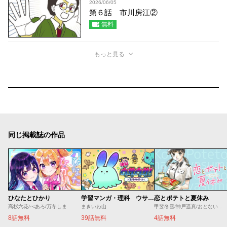
2026/06/05
第６話 市川房江②
無料
もっと見る
同じ掲載誌の作品
ひなたとひかり
学習マンガ・理科 ウサウサ！
恋とポテトと夏休み
高杉六花/べあろ/万冬しま
まきいわ山
甲斐冬雪/神戸遥真/おとないちあき
8話無料
39話無料
4話無料