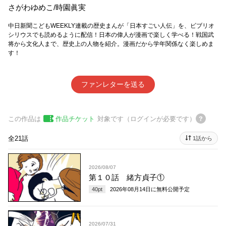
さがわゆめこ
/
時園眞実
中日新聞こどもWEEKLY連載の歴史まんが「日本すごい人伝」を、ビブリオ
シリウスでも読めるように配信！日本の偉人が漫画で楽しく学べる！戦国武
将から文化人まで、歴史上の人物を紹介。漫画だから学年関係なく楽しめま
す！
ファンレターを送る
この作品は
作品チケット
対象です（ログインが必要です）
全21話
1話から
2026/08/07
第１０話 緒方貞子①
40
pt
2026年08月14日
に無料公開予定
2026/07/31