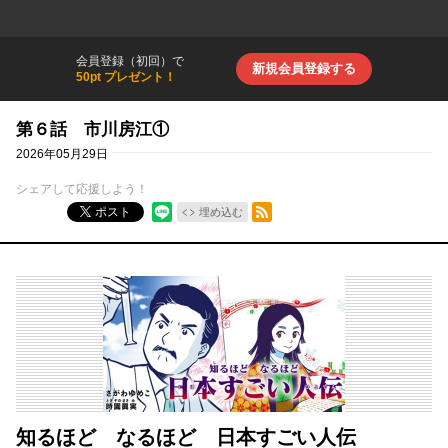
会員登録（初回）で
新規会員登録する
50pt プレゼント！
第６話 市川房江①
2026年05月29日
シェアして応援しよう！
RSSフィード
ポスト
埋め込む
知るほど なるほど 日本すごい人伝