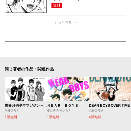
無料
もっと見る
同じ著者の作品・関連作品
ＮＥＡＲ ＢＯＹＳ
DEAR BOYS OVER TIME
青春月刊少年マガジン～八神デビュー秘話～
櫻太助/八神ひろき
八神ひろき
八神ひろき
1話無料
4話無料
1話無料