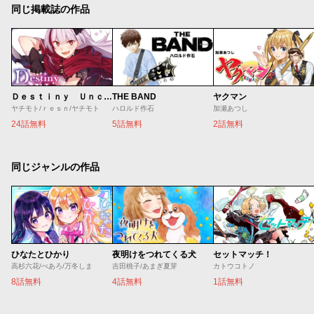
同じ掲載誌の作品
Ｄｅｓｔｉｎｙ Ｕｎｃｈａｉｎ Ｏｎｌｉｎｅ 吸血鬼少女となって、やがて『赤の魔王』と呼ばれるようになりました
THE BAND
ヤクマン
ヤチモト/ｒｅｓｎ/ヤチモト
ハロルド作石
加瀬あつし
24話無料
5話無料
2話無料
同じジャンルの作品
ひなたとひかり
夜明けをつれてくる犬
セットマッチ！
高杉六花/べあろ/万冬しま
吉田桃子/あまぎ夏芽
カトウコトノ
8話無料
4話無料
1話無料