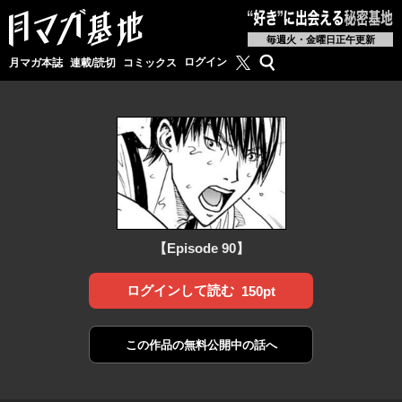
毎週火・金曜日正午更新
月マガ基地公式X
検索
ログイン
月マガ本誌
連載/読切
コミックス
【Episode 90】
ログインして読む
150pt
この作品の
無料公開中の話へ