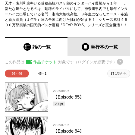
天才・哀川和彦率いる瑞穂高校バスケ部のインターハイ優勝から１年････。
新たな舞台となるのは、瑞穂のライバルにして、神奈川県内でも毎年インタ
ーハイに出場している名門・湘南大相模高校。３年生になったエース・布施
と新入部員（１年生）達の全国に向けた挑戦が始まる！ シリーズ累計４５
００万部突破の国民的バスケ漫画『DEAR BOYS』シリーズが完全復活！！
話の一覧
単行本
の一覧
この作品は
作品チケット
対象です（ログインが必要です）
95 - 46
45 - 1
1話から
2026/08/06
【Episode 95】
200
pt
2026/07/06
【Episode 94】