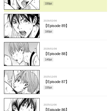
150
pt
2026/02/06
【Episode 89】
160
pt
2026/01/06
【Episode 88】
140
pt
2025/12/05
【Episode 87】
155
pt
2025/11/06
【Episode 86】