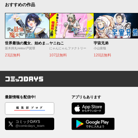
おすすめの作品
世界最強の魔女、始めました ～私だけ『攻略サイト』を見れる世界で自由に生きます～
ヤニねこ
宇宙兄弟
坂木持丸/riritto/戸賀環
にゃんにゃんファクトリー
小山宙哉
23話無料
107話無料
120話無料
コミックDAYS
最新情報を配信中!
アプリもあります
編集部ブログ
コミックDAYS
@comicdays_team