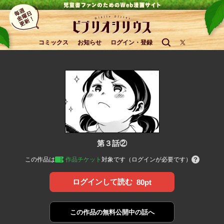
コミックス
お知らせ
ログイン・登録
第３話②
この作品は
作品チケット
対象です（ログインが必要です）
ログインして読む
80pt
この作品の
無料公開中の話へ