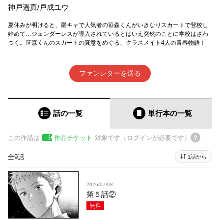
神戸遥真
/
戸成ユウ
夏休みが明けると、陽キャで人気者の笹森くんがいきなりスカートで登校し
始めて…ジェンダーレスが導入されているとはいえ突然のことに学校はざわ
つく。笹森くんのスカートの真意をめぐる、クラスメイト4人の青春物語！
ファンレターを送る
話の一覧
単行本
の一覧
この作品は
作品チケット
対象です（ログインが必要です）
全9話
1話から
2026/07/03
第５話②
無料