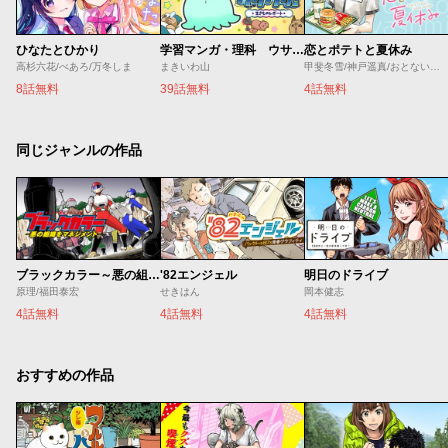
ひなたとひかり
学習マンガ・理科 ウサウサ！
恋とポテトと夏休み
高杉六花/べあろ/万冬しま
まきいわ山
甲斐冬雪/神戸遥真/おとないちあき
8話無料
39話無料
4話無料
同じジャンルの作品
ブラックカラー～悪の組織をマネジメント～
'82エンジェル
明日のドライブ
原理/福田泰宏
せきはん
岡本健志
4話無料
4話無料
4話無料
おすすめの作品