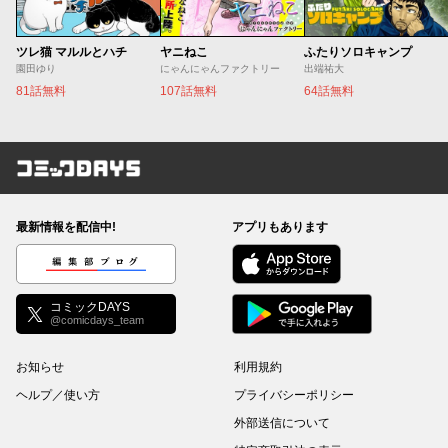
ツレ猫 マルルとハチ
ヤニねこ
ふたりソロキャンプ
園田ゆり
にゃんにゃんファクトリー
出端祐大
81話無料
107話無料
64話無料
コミックDAYS
最新情報を配信中!
アプリもあります
編集部ブログ
コミックDAYS
@comicdays_team
お知らせ
利用規約
ヘルプ／使い方
プライバシーポリシー
外部送信について