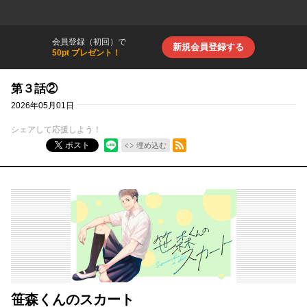
会員登録（初回）で
新規会員登録する
50pt プレゼント！
第３話②
2026年05月01日
シェアして応援しよう！
RSSフィード
ポスト
埋め込む
笹森くんのスカート