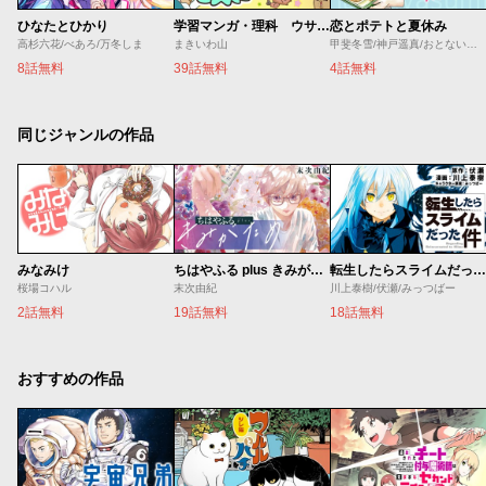
ひなたとひかり
学習マンガ・理科 ウサウサ！
恋とポテトと夏休み
高杉六花/べあろ/万冬しま
まきいわ山
甲斐冬雪/神戸遥真/おとないちあき
8話無料
39話無料
4話無料
同じジャンルの作品
みなみけ
ちはやふる plus きみがため
転生したらスライムだった件
桜場コハル
末次由紀
川上泰樹/伏瀬/みっつばー
2話無料
19話無料
18話無料
おすすめの作品