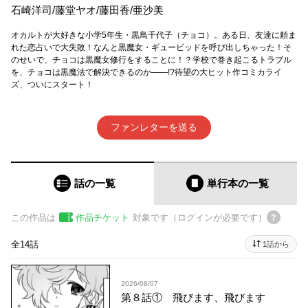
石崎洋司
/
藤堂ヤオ
/
藤田香
/
亜沙美
オカルトが大好きな小学5年生・黒鳥千代子（チョコ）。ある日、友達に頼ま
れた恋占いで大失敗！なんと黒魔女・ギュービッドを呼び出しちゃった！そ
のせいで、チョコは黒魔女修行をすることに！？学校で巻き起こるトラブル
を、チョコは黒魔法で解決できるのか――!?待望の大ヒット作コミカライ
ズ、ついにスタート！
ファンレターを送る
話の一覧
単行本
の一覧
この作品は
作品チケット
対象です（ログインが必要です）
全14話
1話から
2026/08/07
第８話① 飛びます、飛びます