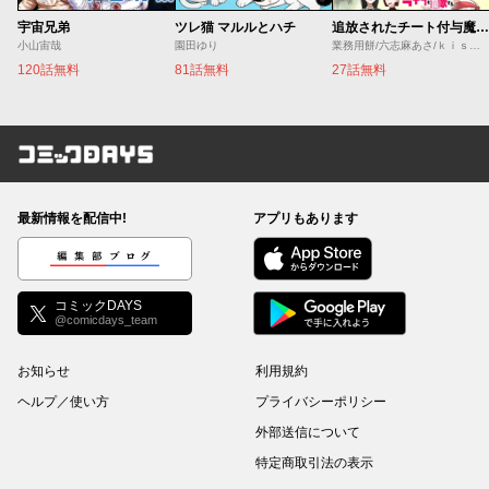
宇宙兄弟
ツレ猫 マルルとハチ
追放されたチート付与魔術師は気ままなセカンドライフを謳歌する。 ～俺は武器だけじゃなく、あらゆるものに『強化ポイント』を付与できるし、俺の意思でいつでも効果を解除できるけど、残った人たち大丈夫？～
小山宙哉
園田ゆり
業務用餅/六志麻あさ/ｋｉｓｕｉ
120話無料
81話無料
27話無料
コミックDAYS
最新情報を配信中!
アプリもあります
編集部ブログ
コミックDAYS
@comicdays_team
お知らせ
利用規約
ヘルプ／使い方
プライバシーポリシー
外部送信について
特定商取引法の表示