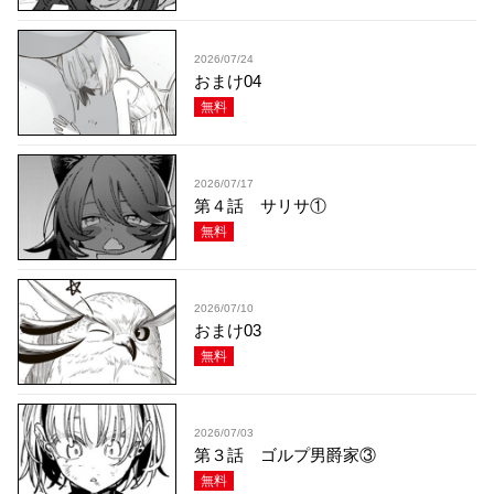
2026/07/24
おまけ04
無料
2026/07/17
第４話 サリサ①
無料
2026/07/10
おまけ03
無料
2026/07/03
第３話 ゴルプ男爵家③
無料