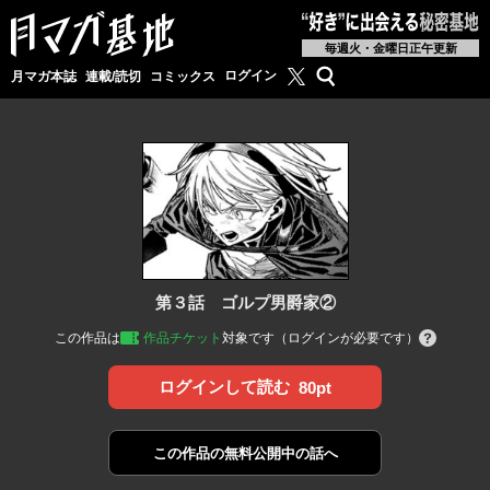
毎週火・金曜日正午更新
月マガ基地公式X
検索
ログイン
月マガ本誌
連載/読切
コミックス
第３話 ゴルプ男爵家②
この作品は
作品チケット
対象です（ログインが必要です）
ログインして読む
80pt
この作品の
無料公開中の話へ