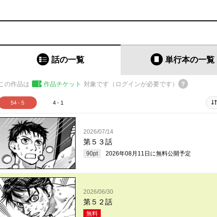
話の一覧
単行本
の一覧
この作品は
作品チケット
対象です（ログインが必要です）
54 - 5
4 - 1
2026/07/14
第５３話
90
pt
2026年08月11日
に無料公開予定
2026/06/30
第５２話
無料