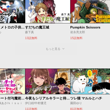
ベオグラードメトロの子供たち
すだちの魔王城
Pumpkin Scissors
心
森下真
岩永亮太郎
13話無料
15話無料
もっと見る
追放されたチート付与魔術師は気ままなセカンドライフを謳歌する。 ～俺は武器だけじゃなく、あらゆるものに『強化ポイント』を付与できるし、俺の意思でいつでも効果を解除できるけど、残った人たち大丈夫？～
今夜もシリアルキラーと待ち合わせ
ツレ猫 マルルとハチ
麻あさ/ｋｉｓｕｉ
伊口紺/中村優児
園田ゆり
11話無料
81話無料