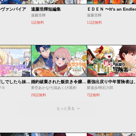
ルヴァンパイア
遠藤浩輝短編集
遠藤浩輝
遠藤浩輝
1話無料
11話無料
聖女様をお探しでしたら妹で間違いありません。さあどうぞお連れください、今すぐ。
婚約破棄された飯炊き令嬢の私は冷酷公爵と専属契約しました～ですが胃袋を掴んだ結果、冷たかった公爵様がどんどん優しくなっています～
手斗
青空あかな/七福あくび/黒裄
斯道歩/明石六郎
28話無料
7話無料
もっと見る