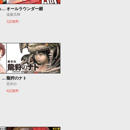
ＥＤＥＮ 〜It's an Endless World!〜
オールラウンダー廻
遠藤浩輝
1話無料
最強出戻り中年冒険者は、今さら命なんてかけたくない
龍狩のナト
黒井白
4話無料