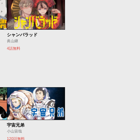
シャンバラッド
眞山継
4話無料
宇宙兄弟
小山宙哉
120話無料