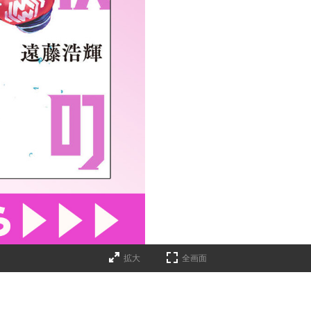
拡大
全画面