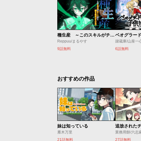
種生産 ～このスキルがチートだとまだ誰も気付いていない～
Reppuu/まるやす
隷蔵庫/山座一
9話無料
6話無料
おすすめの作品
妹は知っている
雁木万里
業務用餅/六志
21話無料
27話無料