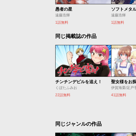
愚者の星
ソフトメタ
遠藤浩輝
遠藤浩輝
1話無料
1話無料
同じ掲載誌の作品
チンチンデビルを追え！
くぼたふみお
伊賀海栗/足戸
22話無料
41話無料
同じジャンルの作品