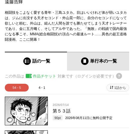
遠藤浩輝
格闘技をこよなく愛する青年・三島ユタカ。目はいいけれど体が弱いユタカ
は、ジムに出没する天才セコンド・外山晃一郎に、自分のセコンドになって
欲しいと頼む。外山は、組んだ人間を誰でも勝たせてしまう天才トレーナー
であり、金に五月蠅く、そしてアル中であった。「無敗」の戦績で国内最強
になる事こそ、MMA(総合格闘技)の頂点への最速ルート……異色の超王道格
闘漫画、ここに開幕！
話の一覧
単行本
の一覧
この作品は
作品チケット
対象です（ログインが必要です）
54 - 5
4 - 1
1話から
2026/07/14
第５３話
90
pt
2026年08月11日
に無料公開予定