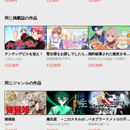
1話無料
1話無料
1話無料
同じ掲載誌の作品
チンチンデビルを追え！
聖女様をお探しでしたら妹で間違いありません。さあどうぞお連れください、今すぐ。
婚約破棄された飯炊き令嬢の私は冷酷公爵と専属契約しました～ですが胃袋を掴んだ結果、冷たかった公爵様がどんどん優しくなっています～
くぼたふみお
伊賀海栗/足戸手斗
青空あかな/七福あくび/黒裄
22話無料
41話無料
28話無料
同じジャンルの作品
猩猩姫
種生産 ～このスキルがチートだとまだ誰も気付いていない～
ベオグラードメトロの子供たち
ippatu
Reppuu/まるやす
隷蔵庫/山座一心