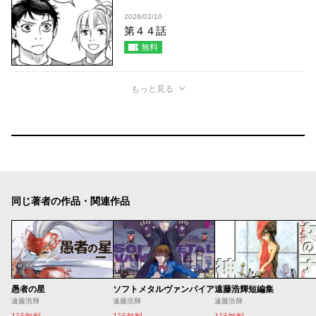
2026/02/10
第４４話
無料
もっと見る
同じ著者の作品・関連作品
愚者の星
ソフトメタルヴァンパイア
遠藤浩輝短編集
遠藤浩輝
遠藤浩輝
遠藤浩輝