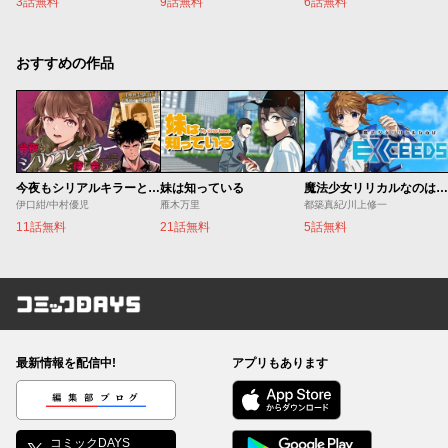
3話無料
9話無料
6話無料
おすすめの作品
今夜もシリアルキラーと待ち合わせ
妹は知っている
魔法少女リリカルなのは EXCEEDS
伊口紺/中村優児
雁木万里
都築真紀/川上修一
11話無料
21話無料
5話無料
コミックDAYS
最新情報を配信中!
アプリもあります
編集部ブログ
コミックDAYS