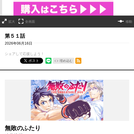
拡大
全画面
移動
第５１話
2026年06月16日
シェアして応援しよう！
RSSフィード
ポスト
埋め込む
無敗のふたり