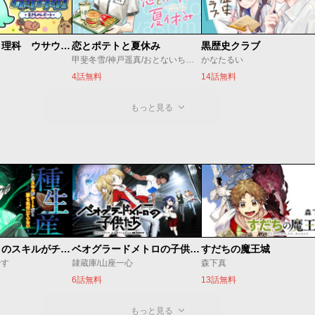
学習マンガ・理科 ウサウサ！
恋とポテトと夏休み
黒歴史クラブ
甲斐冬雪/神戸遥真/おとないちあき
かなたるい
4話無料
14話無料
もっと見る
種生産 ～このスキルがチートだとまだ誰も気付いていない～
ベオグラードメトロの子供たち
すだちの魔王城
やす
隷蔵庫/山座一心
森下真
6話無料
13話無料
もっと見る