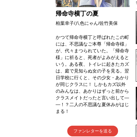
帰命寺横丁の夏
柏葉幸子
/
八色にゃん
/
佐竹美保
かつて帰命寺横丁と呼ばれたこの町
には、不思議なご本尊「帰命寺様」
が、代々まつられていた。「帰命寺
様」に祈ると、死者がよみがえると
いう。ある夜、トイレに起きたカズ
は、庭で見知らぬ女の子を見る。翌
日学校に行くと、その少女・あかり
が同じクラスに！ しかもカズ以外
のみんなは、あかりはずっと前から
クラスメイトだったと言い出して―
―！？二人の不思議な夏休みがはじ
まる！
ファンレターを送る