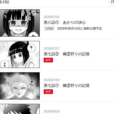
全13話
2026/07/31
第八話① あかりの決心
120
pt
2026年08月14日
に無料公開予定
2026/07/17
第七話② 幽霊狩りの記憶
無料
2026/07/03
第七話① 幽霊狩りの記憶
無料
2026/06/19