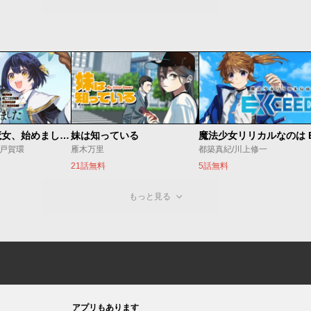
世界最強の魔女、始めました ～私だけ『攻略サイト』を見れる世界で自由に生きます～
妹は知っている
o/戸賀環
雁木万里
都築真紀/川上修一
21話無料
5話無料
もっと見る
アプリもあります