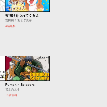
夜明けをつれてくる犬
吉田桃子/あまぎ夏芽
4話無料
Pumpkin Scissors
岩永亮太郎
15話無料