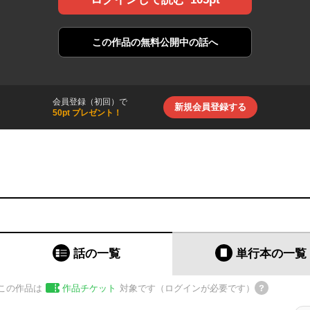
この作品の
無料公開中の話へ
会員登録（初回）で
新規会員登録する
50pt プレゼント！
話の一覧
単行本
の一覧
この作品は
作品チケット
対象です（ログインが必要です）