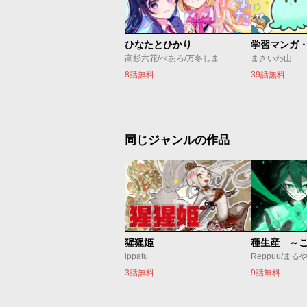
ひなたとひかり
高杉六花/べあろ/万冬しま
まきいわ山
8話無料
39話無料
同じジャンルの作品
猩猩姫
ippatu
Reppuu/まる
3話無料
9話無料