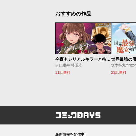
おすすめの作品
今夜もシリアルキラーと待ち合わせ
伊口紺/中村優児
坂木持丸/riritt
11話無料
23話無料
コミックDAYS
最新情報を配信中!