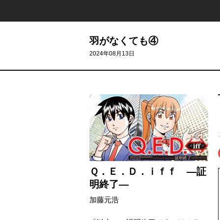
羽がなくても④
2024年08月13日
Ｑ．Ｅ．Ｄ．ｉｆｆ ―証
明終了―
加藤元浩