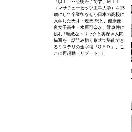
「以上‥‥証明終了です」ＭＩＴ
（マサチューセッツ工科大学）を15
歳にして卒業後なぜか日本の高校に
入学した天才・燈馬 想と、健康優
良女子高生・水原可奈が、難事件に
挑む!! 精緻なトリックと奥深き人間
描写を一話読み切り形式で堪能でき
るミステリの金字塔『Q.E.D.』、こ
こに再起動（リブート）!!