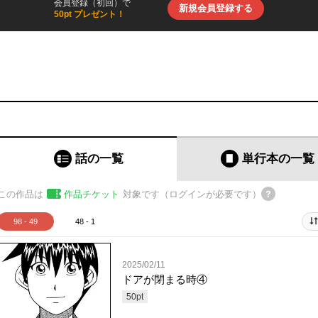
会員登録（初回）で
新規会員登録する
50pt プレゼント！
話の一覧
単行本
の一覧
この作品は
作品チケット
対象です（ログインが必要です）
98 - 49
48 - 1
2025/02/11
ドアが閉まる時④
50
pt