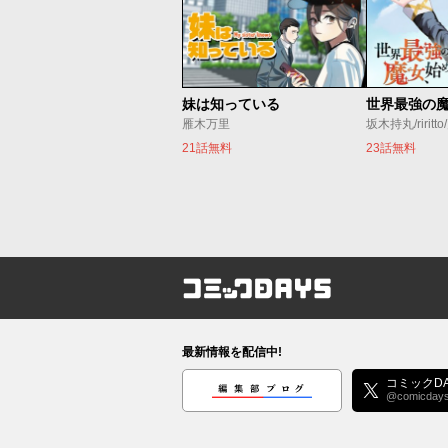
妹は知っている
雁木万里
坂木持丸/riritt
21話無料
23話無料
コミックDAYS
最新情報を配信中!
編集部ブログ
コミックDA
@comicday