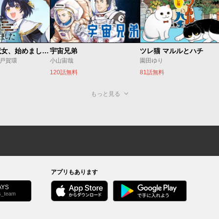
世界最強の魔女、始めました ～私だけ『攻略サイト』を見れる世界で自由に生きます～
宇宙兄弟
ツレ猫 マルルとハチ
o/戸賀環
小山宙哉
園田ゆり
120話無料
81話無料
もっと見る
アプリもあります
YS
s_team