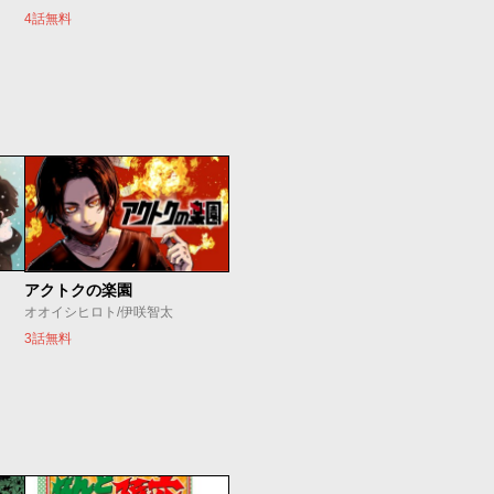
4話無料
アクトクの楽園
オオイシヒロト/伊咲智太
3話無料