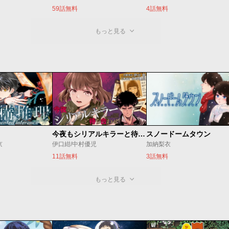
59話無料
4話無料
もっと見る
今夜もシリアルキラーと待ち合わせ
スノードームタウン
京
伊口紺/中村優児
加納梨衣
11話無料
3話無料
もっと見る