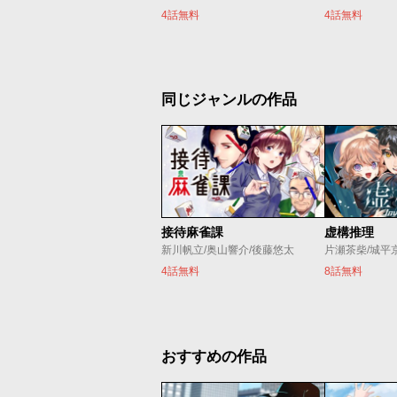
4話無料
4話無料
同じジャンルの作品
接待麻雀課
虚構推理
新川帆立/奥山響介/後藤悠太
片瀬茶柴/城平
4話無料
8話無料
おすすめの作品