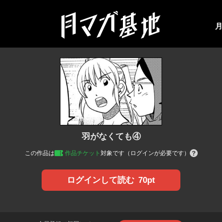
羽がなくても④
この作品は
作品チケット
対象です（ログインが必要です）
70pt
ログインして読む