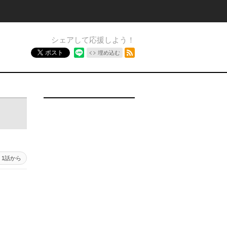
シェアして応援しよう！
RSSフィード
ポスト
埋め込む
1話から