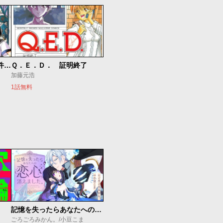
C.M.B. 森羅博物館の事件目録
Ｑ．Ｅ．Ｄ． 証明終了
加藤元浩
1話無料
記憶を失ったらあなたへの恋心も消えました。
ごろごろみかん。/小豆こま