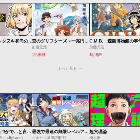
ないない堂 ～タヌキ和尚の禍事帖～
空のグリフターズ～一兆円の詐欺師たち～
加藤元浩
加藤元浩
1話無料
1話無料
もっと見る
昔取ったきねづかで…と言いながら無双する定食屋のおっさん、実は伝説のダンジョン攻略者
最強で最速の無限レベルアップ ～スキル【経験値１０００倍】と【レベルフリー】でレベル上限の枷が外れた俺は無双する～
超穴理論
endlyLand)
シオヤマ琴/鳥羽田航
橋木喬