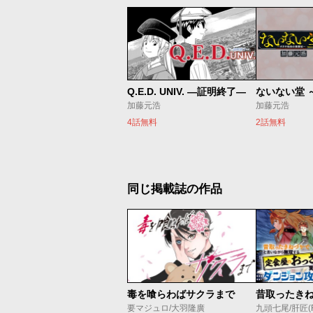
Q.E.D. UNIV. ―証明終了―
加藤元浩
加藤元浩
4話無料
2話無料
同じ掲載誌の作品
毒を喰らわばサクラまで
要マジュロ/大羽隆廣
九頭七尾/肝匠(Fri