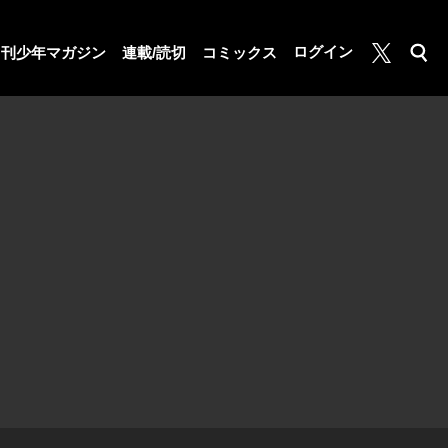
月マガ基地
ログイン
月刊少年マガジン
連載/読切
コミックス
検索
公式X