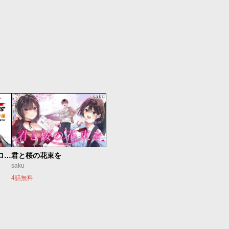
新仮面ライダーSPIRITS ロンリー仮面ライダー編
君と桜の花束を
saku
4話無料