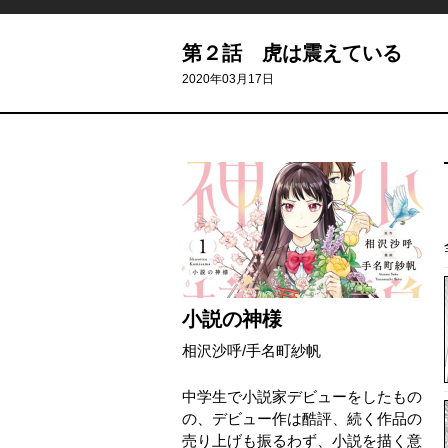
第２話 虎は震えている
2020年03月17日
小説の神様
相沢沙呼
/
手名町紗帆
中学生で小説家デビューをしたもの
の、デビュー作は酷評、続く作品の
売り上げも振るわず、小説を描く意