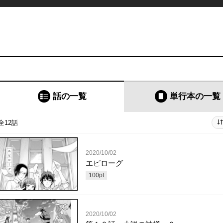
話の一覧
単行本
の一覧
全12話
2020/10/02
エピローグ
100
pt
2020/10/02