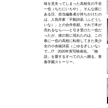
味を見失ってしまった高校生の千谷
一也（ちたにいちや）。そんな彼に
ある日、担当編集者が持ちかけたの
は、人気作家「不動詩凪（ふどうし
いな）」との合作依頼。それで本が
売れるなら――と引き受けた一也だ
ったが、彼の前に現れたのは、この
春に一也の高校に転校してきた美少
女の小余綾詩凪（こゆるぎしいな）
で…!? 2020年実写映画化。「物
語」を愛するすべての人へ贈る、青
春学園ストーリー。