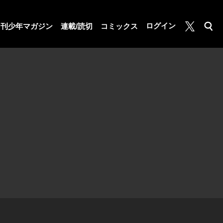
月マガ基地
ログイン
月刊少年マガジン
連載/読切
コミックス
検索
公式X