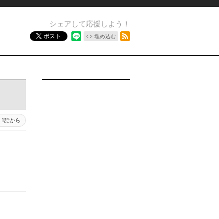
シェアして応援しよう！
RSSフィード
ポスト
埋め込む
1話から