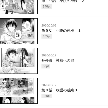
第１０話 小説の神様 ２
340
pt
2020/10/02
第９話 小説の神様 １
355
pt
2020/06/17
番外編 神様への扉
50
pt
2020/06/17
第８話 物語の断絶３
185
pt