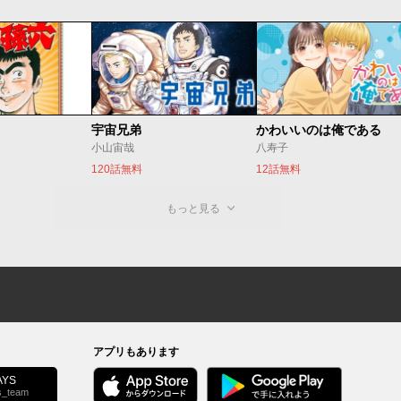
宇宙兄弟
かわいいのは俺である
小山宙哉
八寿子
120話無料
12話無料
もっと見る
アプリもあります
YS
s_team