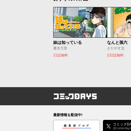
妹は知っている
なんと孫六
雁木万里
さだやす圭
21話無料
232話無料
コミックDAYS
最新情報を配信中!
編集部ブログ
コミックDA
@comicday