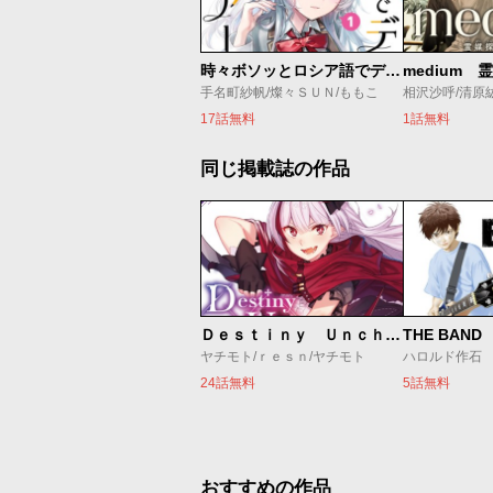
時々ボソッとロシア語でデレる隣のアーリャさん
medium
手名町紗帆/燦々ＳＵＮ/ももこ
相沢沙呼/清原
17話無料
1話無料
同じ掲載誌の作品
Ｄｅｓｔｉｎｙ Ｕｎｃｈａｉｎ Ｏｎｌｉｎｅ 吸血鬼少女となって、やがて『赤の魔王』と呼ばれるようになりました
THE BAND
ヤチモト/ｒｅｓｎ/ヤチモト
ハロルド作石
24話無料
5話無料
おすすめの作品