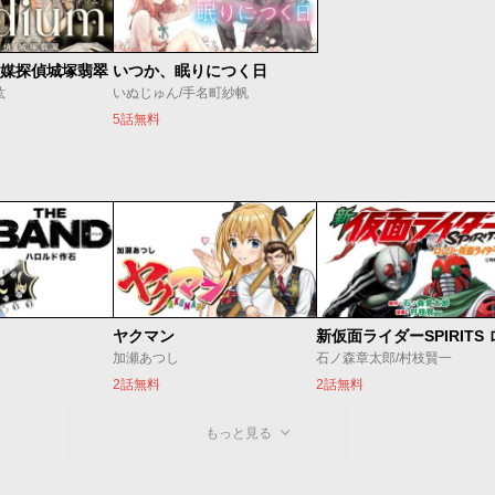
 霊媒探偵城塚翡翠
いつか、眠りにつく日
紘
いぬじゅん/手名町紗帆
5話無料
ヤクマン
加瀬あつし
石ノ森章太郎/村枝賢一
2話無料
2話無料
もっと見る